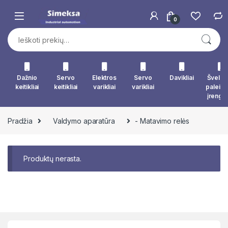
Skip to navigation
Skip to content
0
Ieškoti:
Dažnio
Servo
Elektros
Servo
Davikliai
Švelna
keitikliai
keitikliai
varikliai
varikliai
paleid
įrengin
Pradžia
Valdymo aparatūra
- Matavimo relės
Produktų nerasta.