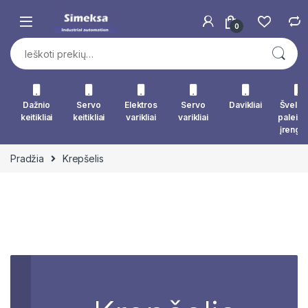
Skip to navigation
Skip to content
0
Ieškoti:
Dažnio
Servo
Elektros
Servo
Davikliai
Švelna
keitikliai
keitikliai
varikliai
varikliai
paleid
įrengin
Pradžia
Krepšelis