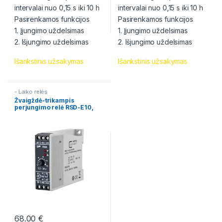
intervalai nuo 0,15 s iki 10 h
intervalai nuo 0,15 s iki 10 h
Pasirenkamos funkcijos
Pasirenkamos funkcijos
1. Įjungimo uždelsimas
1. Įjungimo uždelsimas
2. Išjungimo uždelsimas
2. Išjungimo uždelsimas
Išankstinis užsakymas
Išankstinis užsakymas
- Laiko relės
Žvaigždė-trikampis
perjungimo relė RSD-E10,
230 V AC, 1,5-30 s
68.00
€