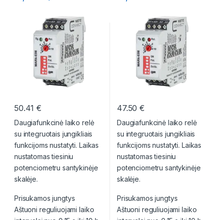
50.41
€
47.50
€
Daugiafunkcinė laiko relė
Daugiafunkcinė laiko relė
su integruotais jungikliais
su integruotais jungikliais
funkcijoms nustatyti. Laikas
funkcijoms nustatyti. Laikas
nustatomas tiesiniu
nustatomas tiesiniu
potenciometru santykinėje
potenciometru santykinėje
skalėje.
skalėje.
Prisukamos jungtys
Prisukamos jungtys
Aštuoni reguliuojami laiko
Aštuoni reguliuojami laiko