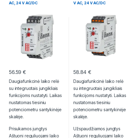
AC, 24 V AC/DC
V AC, 24 V AC/DC
56.59
€
58.84
€
Daugiafunkcinė laiko relė
Daugiafunkcinė laiko relė
su integruotais jungikliais
su integruotais jungikliais
funkcijoms nustatyti. Laikas
funkcijoms nustatyti. Laikas
nustatomas tiesiniu
nustatomas tiesiniu
potenciometru santykinėje
potenciometru santykinėje
skalėje.
skalėje.
Prisukamos jungtys
Užspaudžiamos jungtys
Aštuoni reguliuojami laiko
Aštuoni reguliuojami laiko