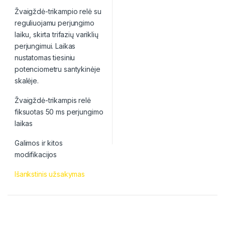
Žvaigždė-trikampio relė su
reguliuojamu perjungimo
laiku, skirta trifazių variklių
perjungimui. Laikas
nustatomas tiesiniu
potenciometru santykinėje
skalėje.
Žvaigždė-trikampis relė
fiksuotas 50 ms perjungimo
laikas
Galimos ir kitos
modifikacijos
Išankstinis užsakymas