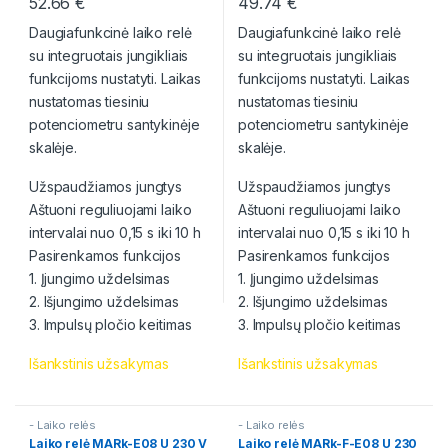
52.66
€
49.74
€
Daugiafunkcinė laiko relė
Daugiafunkcinė laiko relė
su integruotais jungikliais
su integruotais jungikliais
funkcijoms nustatyti. Laikas
funkcijoms nustatyti. Laikas
nustatomas tiesiniu
nustatomas tiesiniu
potenciometru santykinėje
potenciometru santykinėje
skalėje.
skalėje.
Užspaudžiamos jungtys
Užspaudžiamos jungtys
Aštuoni reguliuojami laiko
Aštuoni reguliuojami laiko
intervalai nuo 0,15 s iki 10 h
intervalai nuo 0,15 s iki 10 h
Pasirenkamos funkcijos
Pasirenkamos funkcijos
1. Įjungimo uždelsimas
1. Įjungimo uždelsimas
2. Išjungimo uždelsimas
2. Išjungimo uždelsimas
3. Impulsų pločio keitimas
3. Impulsų pločio keitimas
Išankstinis užsakymas
Išankstinis užsakymas
- Laiko relės
- Laiko relės
Laiko relė MARk-E08 U 230 V
Laiko relė MARk-F-E08 U 230