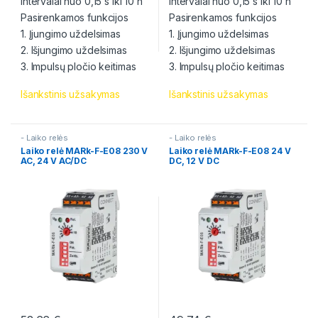
intervalai nuo 0,15 s iki 10 h
intervalai nuo 0,15 s iki 10 h
Pasirenkamos funkcijos
Pasirenkamos funkcijos
1. Įjungimo uždelsimas
1. Įjungimo uždelsimas
2. Išjungimo uždelsimas
2. Išjungimo uždelsimas
3. Impulsų pločio keitimas
3. Impulsų pločio keitimas
Išankstinis užsakymas
Išankstinis užsakymas
- Laiko relės
- Laiko relės
Laiko relė MARk-F-E08 230 V
Laiko relė MARk-F-E08 24 V
AC, 24 V AC/DC
DC, 12 V DC