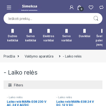
Skip to navigation
Skip to content
0
Ieškoti:
Dažnio
Servo
Elektros
Servo
Davikliai
Švelna
keitikliai
keitikliai
varikliai
varikliai
paleid
įrengin
Pradžia
Valdymo aparatūra
- Laiko relės
- Laiko relės
Filters
- Laiko relės
- Laiko relės
Laiko relė MARk-E08 230 V
Laiko relė MARk-E08 24 V
AC, 24 V AC/DC
DC, 12 V DC