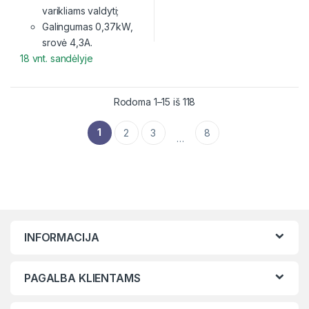
varikliams valdyti;
Galingumas 0,37kW,
srovė 4,3A.
18 vnt. sandėlyje
Rodoma 1–15 iš 118
1
2
3
8
…
INFORMACIJA
PAGALBA KLIENTAMS