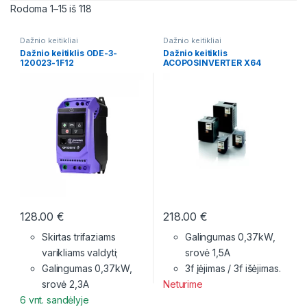
Rodoma 1–15 iš 118
Dažnio keitikliai
Dažnio keitikliai
Dažnio keitiklis ODE-3-
Dažnio keitiklis
120023-1F12
ACOPOSINVERTER X64
128.00
€
218.00
€
Skirtas trifaziams
Galingumas 0,37kW,
varikliams valdyti;
srovė 1,5A
Galingumas 0,37kW,
3f įėjimas / 3f išėjimas.
srovė 2,3A
Neturime
6 vnt. sandėlyje