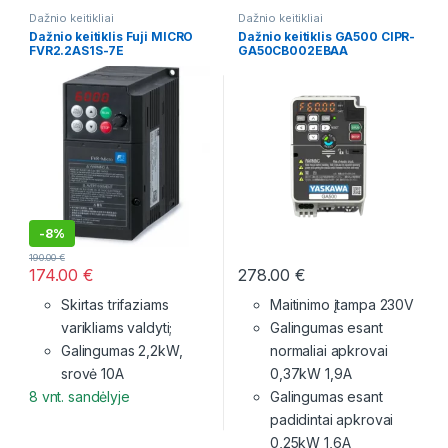
Dažnio keitikliai
Dažnio keitikliai
Dažnio keitiklis Fuji MICRO
Dažnio keitiklis GA500 CIPR-
FVR2.2AS1S-7E
GA50CB002EBAA
-
8%
190.00
€
174.00
€
278.00
€
Skirtas trifaziams
Maitinimo įtampa 230V
varikliams valdyti;
Galingumas esant
Galingumas 2,2kW,
normaliai apkrovai
srovė 10A
0,37kW 1,9A
8 vnt. sandėlyje
Galingumas esant
padidintai apkrovai
0,25kW 1,6A