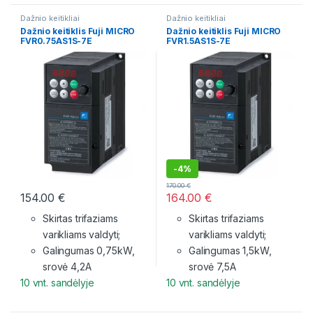
Dažnio keitikliai
Dažnio keitikliai
Dažnio keitiklis Fuji MICRO
Dažnio keitiklis Fuji MICRO
FVR0.75AS1S-7E
FVR1.5AS1S-7E
-
4%
170.00
€
154.00
€
164.00
€
Skirtas trifaziams
Skirtas trifaziams
varikliams valdyti;
varikliams valdyti;
Galingumas 0,75kW,
Galingumas 1,5kW,
srovė 4,2A
srovė 7,5A
10 vnt. sandėlyje
10 vnt. sandėlyje