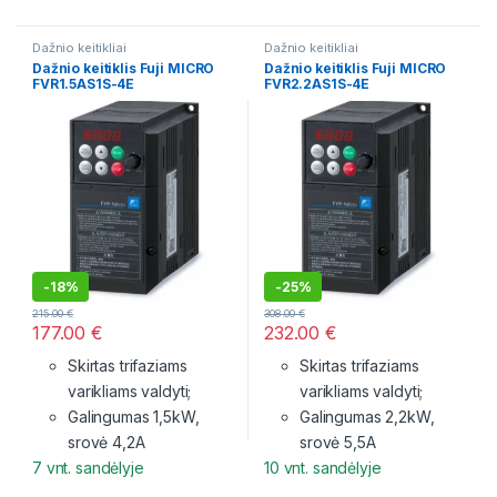
Dažnio keitikliai
Dažnio keitikliai
Dažnio keitiklis Fuji MICRO
Dažnio keitiklis Fuji MICRO
FVR1.5AS1S-4E
FVR2.2AS1S-4E
-
18%
-
25%
215.00
€
308.00
€
177.00
€
232.00
€
Skirtas trifaziams
Skirtas trifaziams
varikliams valdyti;
varikliams valdyti;
Galingumas 1,5kW,
Galingumas 2,2kW,
srovė 4,2A
srovė 5,5A
7 vnt. sandėlyje
10 vnt. sandėlyje