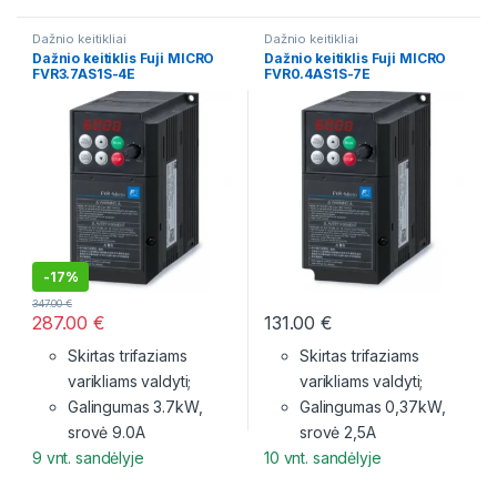
Dažnio keitikliai
Dažnio keitikliai
Dažnio keitiklis Fuji MICRO
Dažnio keitiklis Fuji MICRO
FVR3.7AS1S-4E
FVR0.4AS1S-7E
-
17%
347.00
€
287.00
€
131.00
€
Skirtas trifaziams
Skirtas trifaziams
varikliams valdyti;
varikliams valdyti;
Galingumas 3.7kW,
Galingumas 0,37kW,
srovė 9.0A
srovė 2,5A
9 vnt. sandėlyje
10 vnt. sandėlyje