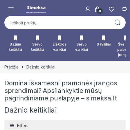
Skip to navigation
Skip to content
0
Ieškoti:
Dažnio
Servo
Elektros
Servo
Davikliai
Švelna
keitikliai
keitikliai
varikliai
varikliai
paleid
įrengin
Pradžia
Dažnio keitikliai
Domina išsamesni pramonės įrangos
sprendimai? Apsilankyktie mūsų
pagrindiniame puslapyje –
simeksa.lt
Dažnio keitikliai
Filters