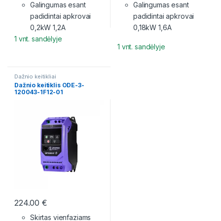
Galingumas esant
Galingumas esant
padidintai apkrovai
padidintai apkrovai
0,2kW 1,2A
0,18kW 1,6A
1 vnt. sandėlyje
1 vnt. sandėlyje
Dažnio keitikliai
Dažnio keitiklis ODE-3-
120043-1F12-01
224.00
€
Skirtas vienfaziams