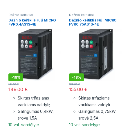
Dažnio keitikliai
Dažnio keitikliai
Dažnio keitiklis Fuji MICRO
Dažnio keitiklis Fuji MICRO
FVR0.4AS1S-4E
FVR0.75AS1S-4E
-
18%
-
18%
181.00
€
188.00
€
149.00
€
155.00
€
Skirtas trifaziams
Skirtas trifaziams
varikliams valdyti;
varikliams valdyti;
Galingumas 0,4kW,
Galingumas 0,75kW,
srovė 1,5A
srovė 2,5A
10 vnt. sandėlyje
10 vnt. sandėlyje