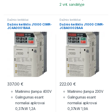
2 vnt. sandėlyje
Dažnio keitikliai
Dažnio keitikliai
Dažnio keitiklis J1000 CIMR-
Dažnio keitiklis J1000 CIMR-
JC4A0001BAA
JCBA0002BAA
337.00
€
222.00
€
Maitinimo įtampa 400V
Maitinimo įtampa 230V
Galingumas esant
Galingumas esant
normaliai apkrovai
normaliai apkrovai
0,37kW 1,2A
0,37kW 1,9A