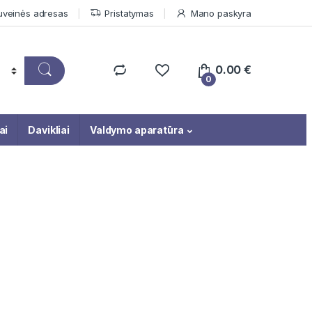
uveinės adresas
Pristatymas
Mano paskyra
0.00
€
0
ai
Davikliai
Valdymo aparatūra