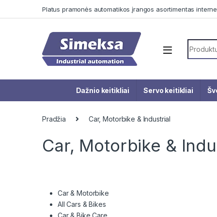
Skip to navigation
Skip to content
Platus pramonės automatikos įrangos asortimentas interne
Search f
Dažnio keitikliai
Servo keitikliai
Šv
Pradžia
Car, Motorbike & Industrial
Car, Motorbike & Indus
Car & Motorbike
All Cars & Bikes
Car & Bike Care