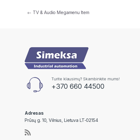
Navigacija tarp įrašų
←
TV & Audio Megamenu Item
Turite klausimų? Skambinkite mums!
+370 660 44500
Adresas
Prūsų g. 10, Vilnius, Lietuva LT-02154