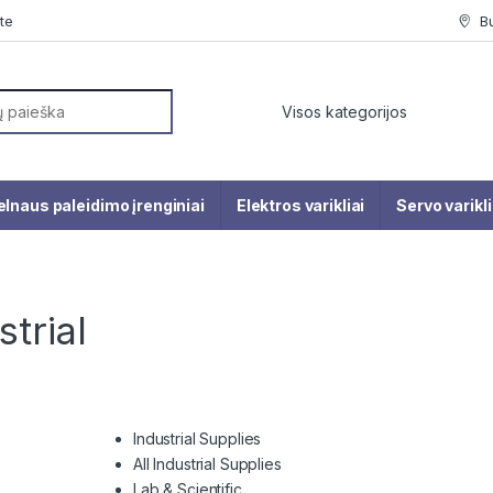
te
B
or:
elnaus paleidimo įrenginiai
Elektros varikliai
Servo varikli
trial
Industrial Supplies
All Industrial Supplies
Lab & Scientific