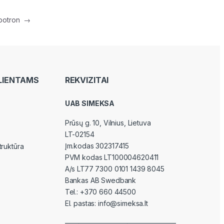
botron
→
LIENTAMS
REKVIZITAI
UAB SIMEKSA
Prūsų g. 10, Vilnius
, Lietuva
LT-02154
Įm.kodas 302317415
truktūra
PVM kodas LT100004620411
A/s LT77 7300 0101 1439 8045
Bankas AB Swedbank
Tel.:
+370 660 44500
El. pastas:
info@simeksa.lt
————————————————