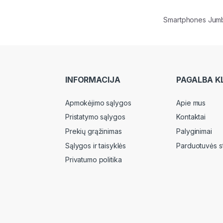
Smartphones Jum
INFORMACIJA
PAGALBA K
Apmokėjimo sąlygos
Apie mus
Pristatymo sąlygos
Kontaktai
Prekių grąžinimas
Palyginimai
Sąlygos ir taisyklės
Parduotuvės s
Privatumo politika