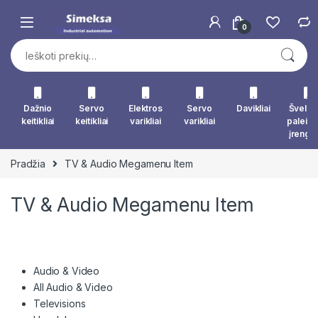
Skip to navigation
Skip to content
0
Ieškoti:
Dažnio
Servo
Elektros
Servo
Davikliai
Švelna
keitikliai
keitikliai
varikliai
varikliai
paleid
įrengin
Pradžia
TV & Audio Megamenu Item
TV & Audio Megamenu Item
Audio & Video
All Audio & Video
Televisions