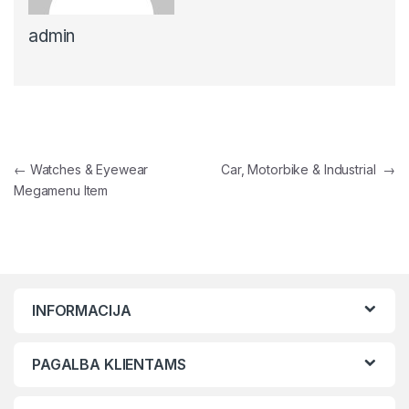
admin
Navigacija tarp įrašų
←
Watches & Eyewear
Car, Motorbike & Industrial
→
Megamenu Item
INFORMACIJA
PAGALBA KLIENTAMS