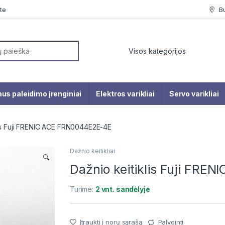
te
B
or:
us paleidimo įrenginiai
Elektros varikliai
Servo varikliai
lis Fuji FRENIC ACE FRN0044E2E-4E
Dažnio keitikliai
🔍
Dažnio keitiklis Fuji FR
Turime:
2 vnt. sandėlyje
Įtraukti į norų sąrašą
Palyginti