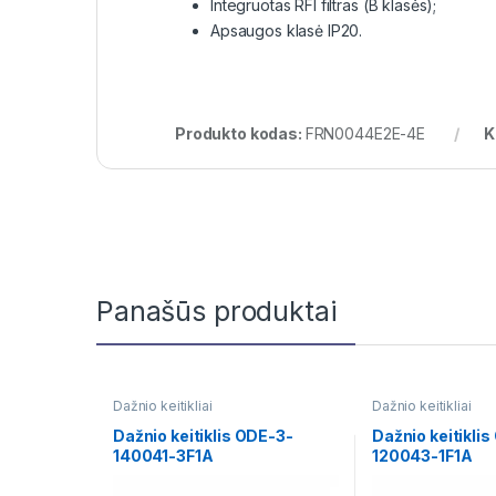
Integruotas RFI filtras (B klasės);
Apsaugos klasė IP20.
Produkto kodas:
FRN0044E2E-4E
K
Panašūs produktai
Dažnio keitikliai
Dažnio keitikliai
Dažnio keitiklis ODE-3-
Dažnio keitikli
140041-3F1A
120043-1F1A