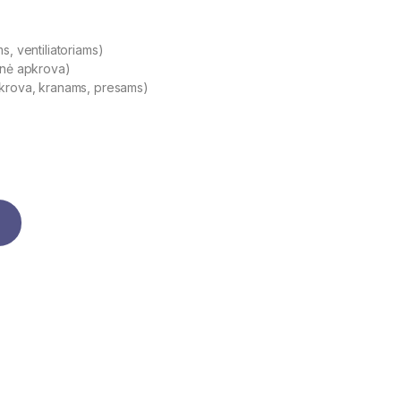
, ventiliatoriams)
inė apkrova)
rkrova, kranams, presams)