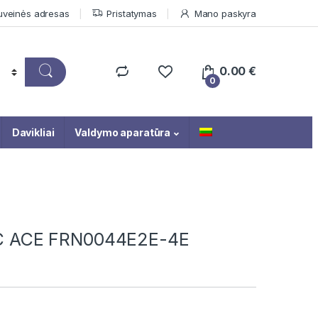
uveinės adresas
Pristatymas
Mano paskyra
0.00
€
0
Davikliai
Valdymo aparatūra
ENIC ACE FRN0044E2E-4E