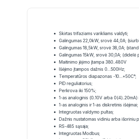
Skirtas trifaziams varikliams valdyti;
Galingumas 22,0kW, srovė 44,0A; (siurbli
Galingumas 18,5kW, srovė 38,0A; (stand
Galingumas 15kW, srovė 30,0A; (didelė
Maitinimo įėjimo įtampa 380..480V
Išėjimo įtampos dažnis 0…500Hz;
Temperatūros diapazonas -10…+50C°;
PID reguliatorius;
Perkrova iki 150%;
1-as analoginis (0..10V arba 0(4)..20mA) i
1-as analoginis ir 1-as diskretinis išėjimai;
Integruotas valdymo pultas;
Dažnis nustatomas vidiniu arba išoriniu 
RS-485 sąsaja;
Integruotas Modbus;