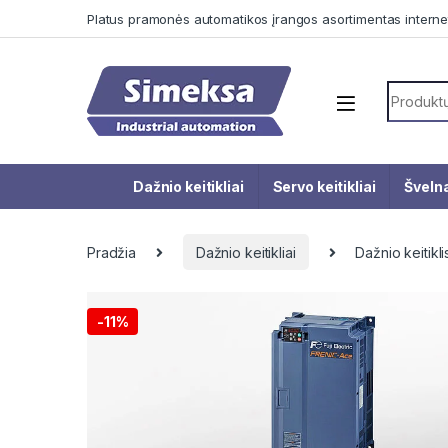
Skip to navigation
Skip to content
Platus pramonės automatikos įrangos asortimentas interne
Search f
Dažnio keitikliai
Servo keitikliai
Švelna
Pradžia
Dažnio keitikliai
Dažnio keitik
-
11%