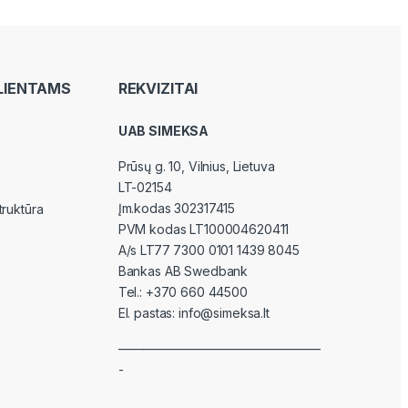
LIENTAMS
REKVIZITAI
UAB SIMEKSA
Prūsų g. 10, Vilnius
, Lietuva
LT-02154
Įm.kodas 302317415
truktūra
PVM kodas LT100004620411
A/s LT77 7300 0101 1439 8045
Bankas AB Swedbank
Tel.:
+370 660 44500
El. pastas:
info@simeksa.lt
————————————————
-