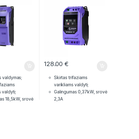
128.00
€
s valdymas;
Skirtas trifaziams
ifaziams
varikliams valdyti;
 valdyti;
Galingumas 0,37kW, srovė
as 18,5kW, srovė
2,3A