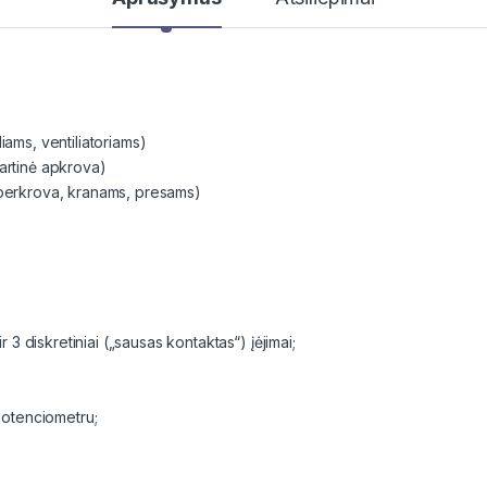
ams, ventiliatoriams)
artinė apkrova)
 perkrova, kranams, presams)
r 3 diskretiniai („sausas kontaktas“) įėjimai;
potenciometru;