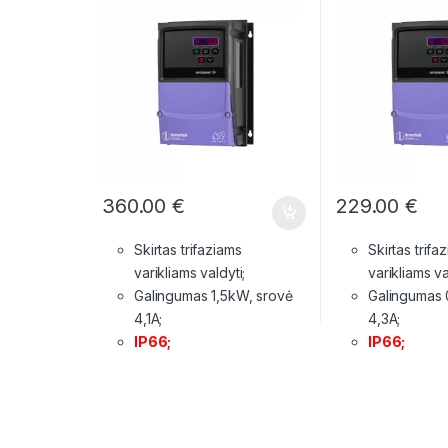
360.00
€
229.00
€
Skirtas trifaziams
Skirtas trifa
varikliams valdyti;
varikliams va
Galingumas 1,5kW, srovė
Galingumas 
4,1A;
4,3A;
IP66;
IP66;