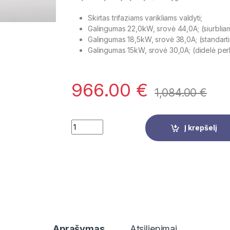
Skirtas trifaziams varikliams valdyti;
Galingumas 22,0kW, srovė 44,0A; (siurbliams
Galingumas 18,5kW, srovė 38,0A; (standart
Galingumas 15kW, srovė 30,0A; (didelė pe
966.00
€
1,084.00
€
Quantity
Į krepšelį
Aprašymas
Atsiliepimai