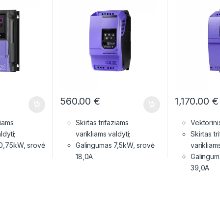
560.00
€
1,170.00
€
ziams
Skirtas trifaziams
Vektorini
ldyti;
varikliams valdyti;
Skirtas tr
0,75kW, srovė
Galingumas 7,5kW, srovė
varikliams
18,0A
Galingum
39,0A