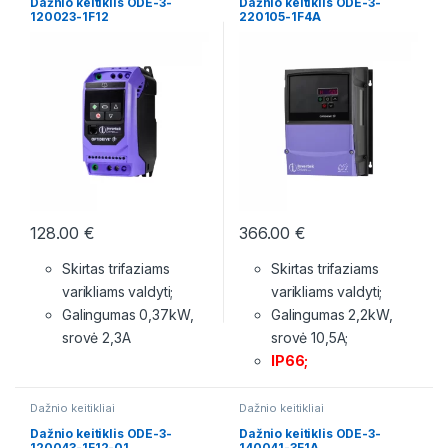
Dažnio keitiklis ODE-3-
Dažnio keitiklis ODE-3-
120023-1F12
220105-1F4A
128.00
€
366.00
€
Skirtas trifaziams
Skirtas trifaziams
varikliams valdyti;
varikliams valdyti;
Galingumas 0,37kW,
Galingumas 2,2kW,
srovė 2,3A
srovė 10,5A;
IP66;
Dažnio keitikliai
Dažnio keitikliai
Dažnio keitiklis ODE-3-
Dažnio keitiklis ODE-3-
120043-1F12-01
140041-3F1A