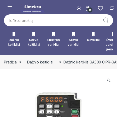
Skip to navigation
Skip to content
0
Ieškoti:
Dažnio
Servo
Elektros
Servo
Davikliai
Švelna
keitikliai
keitikliai
varikliai
varikliai
paleid
įrengin
Pradžia
Dažnio keitikliai
Dažnio keitiklis GA500 CIPR-
🔍