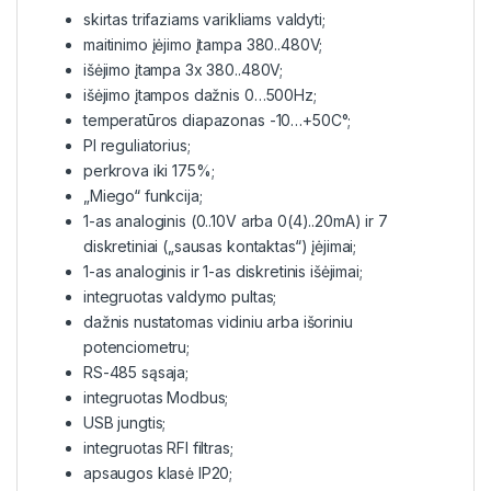
skirtas trifaziams varikliams valdyti;
maitinimo įėjimo įtampa 380..480V;
išėjimo įtampa 3x 380..480V;
išėjimo įtampos dažnis 0…500Hz;
temperatūros diapazonas -10…+50C°;
PI reguliatorius;
perkrova iki 175%;
„Miego“ funkcija;
1-as analoginis (0..10V arba 0(4)..20mA) ir 7
diskretiniai („sausas kontaktas“) įėjimai;
1-as analoginis ir 1-as diskretinis išėjimai;
integruotas valdymo pultas;
dažnis nustatomas vidiniu arba išoriniu
potenciometru;
RS-485 sąsaja;
integruotas Modbus;
USB jungtis;
integruotas RFI filtras;
apsaugos klasė IP20;