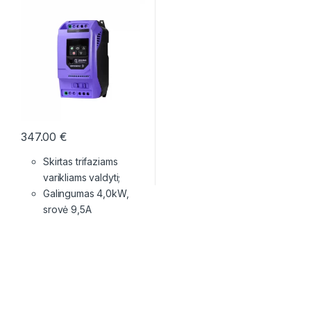
347.00
€
Skirtas trifaziams
varikliams valdyti;
Galingumas 4,0kW,
srovė 9,5A