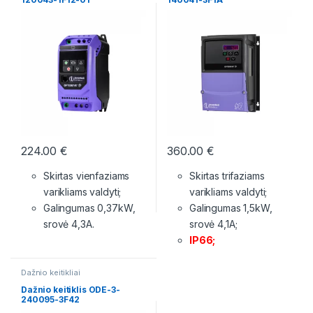
224.00
€
360.00
€
Skirtas vienfaziams
Skirtas trifaziams
varikliams valdyti;
varikliams valdyti;
Galingumas 0,37kW,
Galingumas 1,5kW,
srovė 4,3A.
srovė 4,1A;
IP66;
Dažnio keitikliai
Dažnio keitiklis ODE-3-
240095-3F42