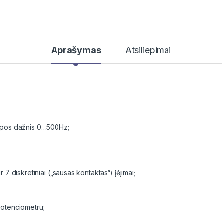
Aprašymas
Atsiliepimai
tampos dažnis 0…500Hz;
r 7 diskretiniai („sausas kontaktas“) įėjimai;
potenciometru;