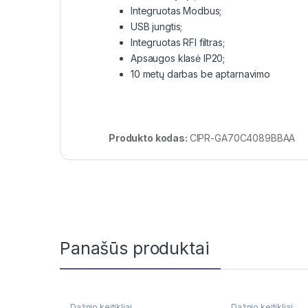
Integruotas Modbus;
USB jungtis;
Integruotas RFI filtras;
Apsaugos klasė IP20;
10 metų darbas be aptarnavimo
Produkto kodas:
CIPR-GA70C4089BBAA
Panašūs produktai
Dažnio keitikliai
Dažnio keitikliai