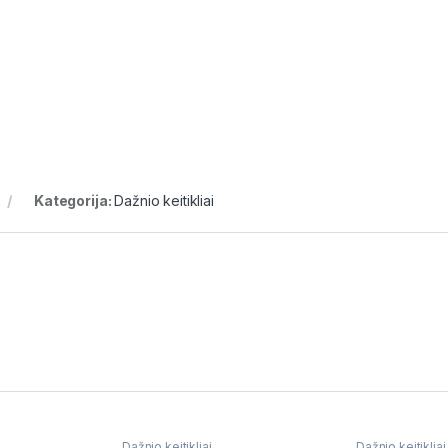
Kategorija:
Dažnio keitikliai
Dažnio keitikliai
Dažnio keitikliai