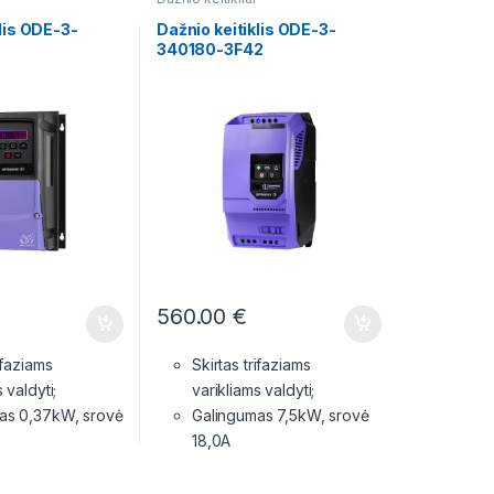
lis ODE-3-
Dažnio keitiklis ODE-3-
340180-3F42
560.00
€
ifaziams
Skirtas trifaziams
 valdyti;
varikliams valdyti;
as 0,37kW, srovė
Galingumas 7,5kW, srovė
18,0A