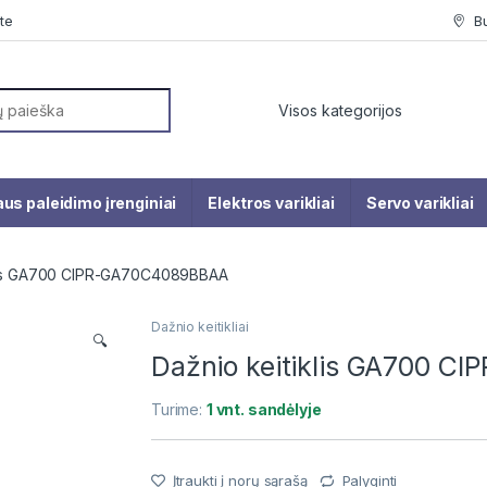
te
B
or:
us paleidimo įrenginiai
Elektros varikliai
Servo varikliai
klis GA700 CIPR-GA70C4089BBAA
Dažnio keitikliai
🔍
Dažnio keitiklis GA700 
Turime:
1 vnt. sandėlyje
Įtraukti į norų sąrašą
Palyginti