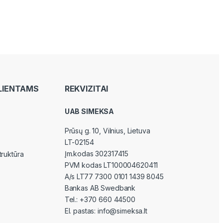
LIENTAMS
REKVIZITAI
UAB SIMEKSA
Prūsų g. 10, Vilnius
, Lietuva
LT-02154
Įm.kodas 302317415
truktūra
PVM kodas LT100004620411
A/s LT77 7300 0101 1439 8045
Bankas AB Swedbank
Tel.:
+370 660 44500
El. pastas:
info@simeksa.lt