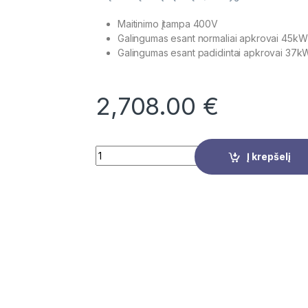
Maitinimo įtampa 400V
Galingumas esant normaliai apkrovai 45k
Galingumas esant padidintai apkrovai 37
2,708.00
€
Quantity
Į krepšelį