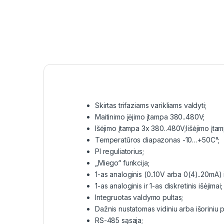
Skirtas trifaziams varikliams valdyti;
Maitinimo įėjimo įtampa 380..480V;
Išėjimo įtampa 3x 380..480V;Iišėjimo į
Temperatūros diapazonas -10…+50C°;
PI reguliatorius;
„Miego“ funkcija;
1-as analoginis (0..10V arba 0(4)..20mA) i
1-as analoginis ir 1-as diskretinis išėjimai;
Integruotas valdymo pultas;
Dažnis nustatomas vidiniu arba išoriniu 
RS-485 sąsaja;