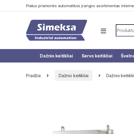
Skip to navigation
Skip to content
Platus pramonės automatikos įrangos asortimentas interne
Search f
Dažnio keitikliai
Servo keitikliai
Švelna
Pradžia
Dažnio keitikliai
Dažnio keiti