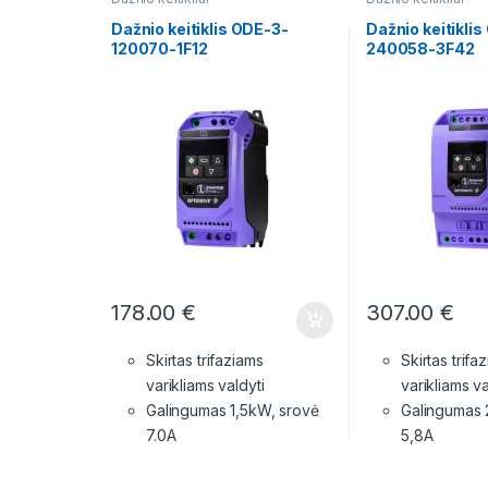
Dažnio keitiklis ODE-3-
Dažnio keitikli
120070-1F12
240058-3F42
178.00
€
307.00
€
Skirtas trifaziams
Skirtas trifa
varikliams valdyti
varikliams va
Galingumas 1,5kW, srovė
Galingumas 
7.0A
5,8A