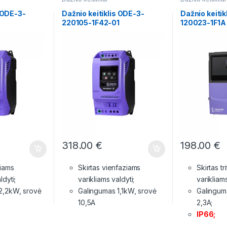
s ODE-3-
Dažnio keitiklis ODE-3-
Dažnio keitik
220105-1F42-01
120023-1F1A
318.00
€
198.00
€
ziams
Skirtas vienfaziams
Skirtas tr
ldyti;
varikliams valdyti;
varikliams
2,2kW, srovė
Galingumas 1,1kW, srovė
Galingum
10,5A
2,3A;
IP66;