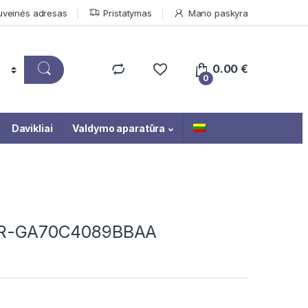
uveinės adresas
Pristatymas
Mano paskyra
0.00
€
0
Davikliai
Valdymo aparatūra
CIPR-GA70C4089BBAA