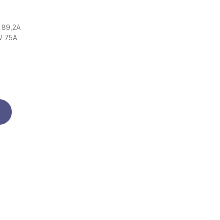
W 89,2A
kW 75A