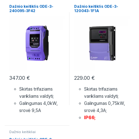
Dažnio keitiklis ODE-3-
Dažnio keitiklis ODE-3-
240095-3F42
120043-1F1A
347.00
€
229.00
€
Skirtas trifaziams
Skirtas trifaziams
varikliams valdyti;
varikliams valdyti;
Galingumas 4,0kW,
Galingumas 0,75kW,
srovė 9,5A
srovė 4,3A;
IP66;
Dažnio keitikliai