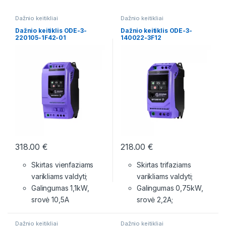
Dažnio keitikliai
Dažnio keitikliai
Dažnio keitiklis ODE-3-
Dažnio keitiklis ODE-3-
220105-1F42-01
140022-3F12
318.00
€
218.00
€
Skirtas vienfaziams
Skirtas trifaziams
varikliams valdyti;
varikliams valdyti;
Galingumas 1,1kW,
Galingumas 0,75kW,
srovė 10,5A
srovė 2,2A;
Dažnio keitikliai
Dažnio keitikliai