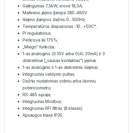
Galingumas 7,5kW, srovė 18,0A;
Maitinimo įėjimo įtampa 380..480V
Išėjimo įtampos dažnis 0…500Hz;
Temperatūros diapazonas -10…+50C°;
PI reguliatorius;
Perkrova iki 175%;
„Miego“ funkcija;
1-as analoginis (0..10V arba 0(4)..20mA) ir 3
diskretiniai („sausas kontaktas“) įėjimai;
1-as analoginis ir 1-as diskretinis išėjimai;
Integruotas valdymo pultas;
Dažnis nustatomas vidiniu arba išoriniu
potenciometru;
RS-485 sąsaja;
Integruotas Modbus;
Integruotas RFI filtras (B klasės);
Apsaugos klasė IP20.