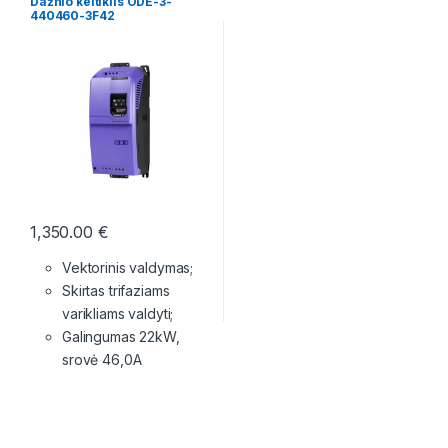
Dažnio keitiklis ODE-3-
440460-3F42
1,350.00
€
Vektorinis valdymas;
Skirtas trifaziams
varikliams valdyti;
Galingumas 22kW,
srovė 46,0A