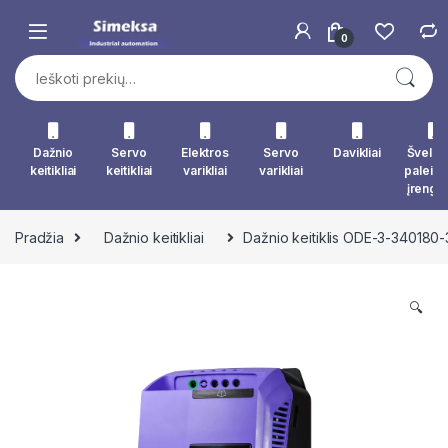
Skip to navigation
Skip to content
0
Ieškoti:
Dažnio
Servo
Elektros
Servo
Davikliai
Švelna
keitikliai
keitikliai
varikliai
varikliai
paleid
įrengin
Pradžia
Dažnio keitikliai
Dažnio keitiklis ODE-3-340180
🔍