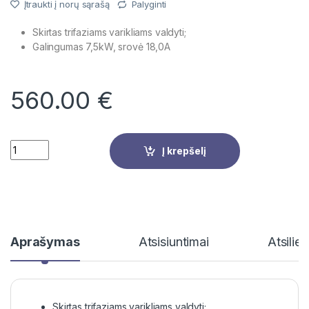
Įtraukti į norų sąrašą
Palyginti
Skirtas trifaziams varikliams valdyti;
Galingumas 7,5kW, srovė 18,0A
560.00
€
Quantity
Į krepšelį
Aprašymas
Atsisiuntimai
Atsilie
Skirtas trifaziams varikliams valdyti;