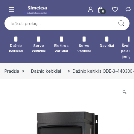
Skip to navigation
Skip to content
0
Ieškoti:
Dažnio
Servo
Elektros
Servo
Davikliai
Švelna
keitikliai
keitikliai
varikliai
varikliai
paleid
įrengin
Pradžia
Dažnio keitikliai
Dažnio keitiklis ODE-3-440300
🔍