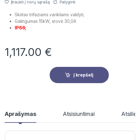
Įtraukti į norų sąrašą
Palyginti
Skirtas trifaziams varikliams valdyti;
Galingumas 15kW, srovė 30,0A
IP66;
1,117.00
€
Į krepšelį
Aprašymas
Atsisiuntimai
Atsilie