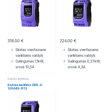
318.00
€
224.00
€
Skirtas vienfaziams
Skirtas vienfaziams
varikliams valdyti;
varikliams valdyti;
Galingumas 1,1kW,
Galingumas 0,37kW,
srovė 10,5A
srovė 4,3A.
Dažnio keitikliai
Dažnio keitiklis ODE-3-
120043-1F12