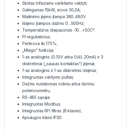
Skirtas trifaziams varikliams valdyti;
Galingumas 15kW, srovė 30,0A;
Maitinimo įėjimo įtampa 380..480V
Išėjimo įtampos dažnis 0…500Hz;
Temperatūros diapazonas -10…+50C°;
PI reguliatorius;
Perkrova iki 175%;
„Miego“ funkcija;
1-as analoginis (0..10V arba 0(4)..20mA) ir 3
diskretiniai („sausas kontaktas“) įėjimai;
1-as analoginis ir 1-as diskretinis išėjimai;
Integruotas valdymo pultas;
Dažnis nustatomas vidiniu arba išoriniu
potenciometru;
RS-485 sąsaja;
Integruotas Modbus;
Integruotas RFI filtras (B klasės);
Apsaugos klasė IP20.