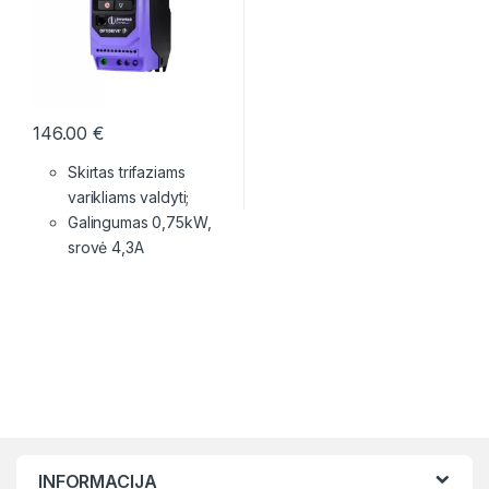
146.00
€
Skirtas trifaziams
varikliams valdyti;
Galingumas 0,75kW,
srovė 4,3A
INFORMACIJA