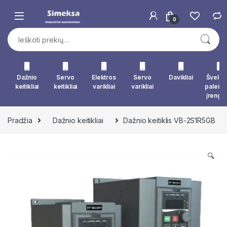
Skip to navigation
Skip to content
0
Ieškoti:
Dažnio
Servo
Elektros
Servo
Davikliai
Švelna
keitikliai
keitikliai
varikliai
varikliai
paleid
įrengin
Pradžia
Dažnio keitikliai
Dažnio keitiklis VB-2S1R5GB
🔍