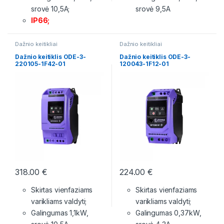
srovė 10,5A;
srovė 9,5A
IP66;
Dažnio keitikliai
Dažnio keitikliai
Dažnio keitiklis ODE-3-
Dažnio keitiklis ODE-3-
220105-1F42-01
120043-1F12-01
318.00
€
224.00
€
Skirtas vienfaziams
Skirtas vienfaziams
varikliams valdyti;
varikliams valdyti;
Galingumas 1,1kW,
Galingumas 0,37kW,