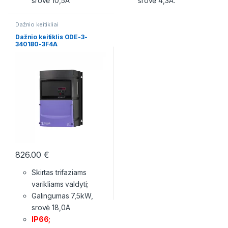
srovė 10,5A
srovė 4,3A.
Dažnio keitikliai
Dažnio keitiklis ODE-3-
340180-3F4A
826.00
€
Skirtas trifaziams
varikliams valdyti;
Galingumas 7,5kW,
srovė 18,0A
IP66;