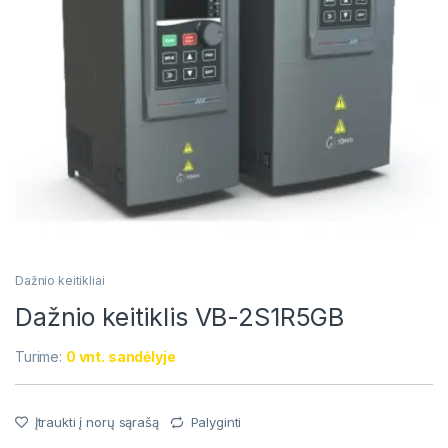
Dažnio keitikliai
Dažnio keitiklis VB-2S1R5GB
Turime:
0 vnt. sandėlyje
Įtraukti į norų sąrašą
Palyginti