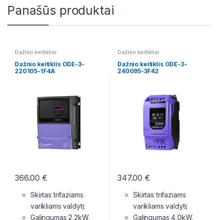
Panašūs produktai
Dažnio keitikliai
Dažnio keitikliai
Dažnio keitiklis ODE-3-
Dažnio keitiklis ODE-3-
220105-1F4A
240095-3F42
366.00
€
347.00
€
Skirtas trifaziams
Skirtas trifaziams
varikliams valdyti;
varikliams valdyti;
Galingumas 2,2kW,
Galingumas 4,0kW,