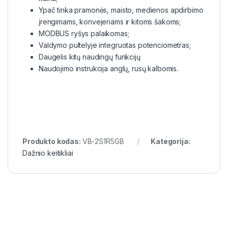
Ypač tinka pramonės, maisto, medienos apdirbimo
įrengimams, konvejeriams ir kitoms šakoms;
MODBUS ryšys palaikomas;
Valdymo pultelyje integruotas potenciometras;
Daugelis kitų naudingų funkcijų
Naudojimo instrukcija anglų, rusų kalbomis.
Produkto kodas:
VB-2S1R5GB
Kategorija:
Dažnio keitikliai