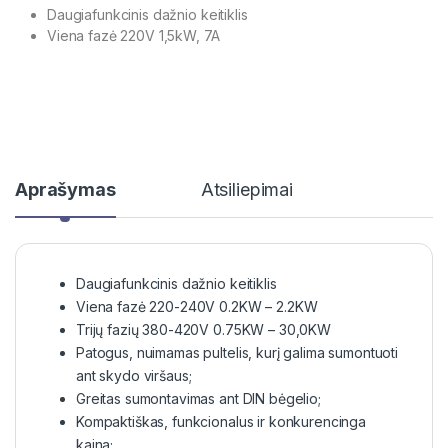
Daugiafunkcinis dažnio keitiklis
Viena fazė 220V 1,5kW, 7A
Aprašymas
Atsiliepimai
Daugiafunkcinis dažnio keitiklis
Viena fazė 220-240V 0.2KW – 2.2KW
Trijų fazių 380-420V 0.75KW – 30,0KW
Patogus, nuimamas pultelis, kurį galima sumontuoti
ant skydo viršaus;
Greitas sumontavimas ant DIN bėgelio;
Kompaktiškas, funkcionalus ir konkurencinga
kaina;