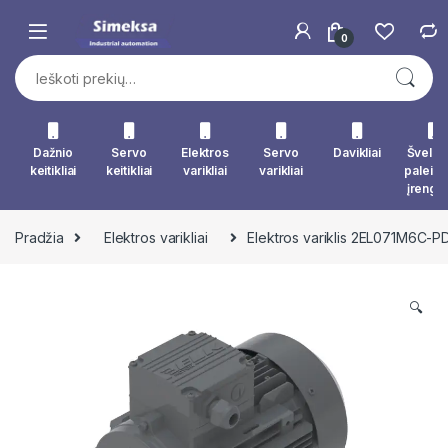
Skip to navigation
Skip to content
0
Ieškoti:
Dažnio
Servo
Elektros
Servo
Davikliai
Švelna
keitikliai
keitikliai
varikliai
varikliai
paleid
įrengin
Pradžia
Elektros varikliai
Elektros variklis 2EL071M6C-
🔍