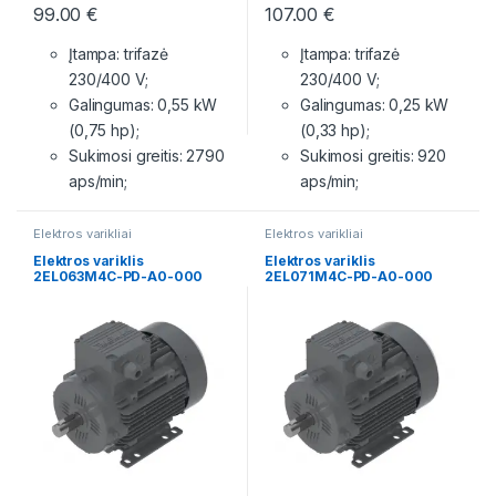
99.00
€
107.00
€
Įtampa: trifazė
Įtampa: trifazė
230/400 V;
230/400 V;
Galingumas: 0,55 kW
Galingumas: 0,25 kW
(0,75 hp);
(0,33 hp);
Sukimosi greitis: 2790
Sukimosi greitis: 920
aps/min;
aps/min;
Elektros varikliai
Elektros varikliai
Elektros variklis
Elektros variklis
2EL063M4C-PD-A0-000
2EL071M4C-PD-A0-000