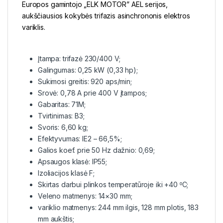
Europos gamintojo „ELK MOTOR” AEL serijos,
aukščiausios kokybės trifazis asinchrononis elektros
variklis.
Įtampa: trifazė 230/400 V;
Galingumas: 0,25 kW (0,33 hp);
Sukimosi greitis: 920 aps/min;
Srovė: 0,78 A prie 400 V įtampos;
Gabaritas: 71M;
Tvirtinimas: B3;
Svoris: 6,60 kg;
Efektyvumas: IE2 – 66,5%;
Galios koef. prie 50 Hz dažnio: 0,69;
Apsaugos klasė: IP55;
Izoliacijos klasė F;
Skirtas darbui plinkos temperatūroje iki +40 ⁰C;
Veleno matmenys: 14×30 mm;
variklio matmenys: 244 mm ilgis, 128 mm plotis, 183
mm aukštis;