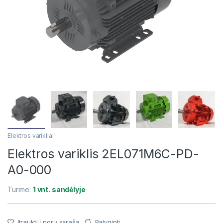
Elektros varikliai
Elektros variklis 2EL071M6C-PD-
A0-000
Turime:
1 vnt. sandėlyje
Įtraukti į norų sąrašą
Palyginti