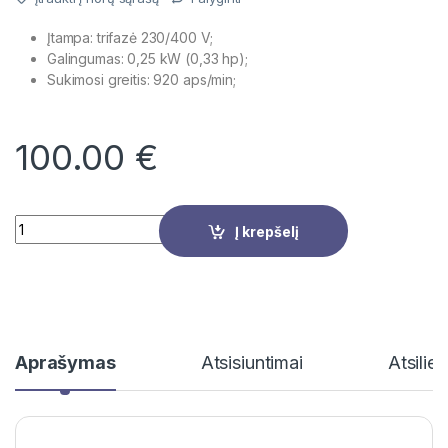
Įtampa: trifazė 230/400 V;
Galingumas: 0,25 kW (0,33 hp);
Sukimosi greitis: 920 aps/min;
100.00
€
Quantity
Į krepšelį
Aprašymas
Atsisiuntimai
Atsilie