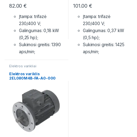
82.00
€
101.00
€
Įtampa: trifazė
Įtampa: trifazė
230/400 V;
230/400 V;
Galingumas: 0,18 kW
Galingumas: 0,37 kW
(0,25 hp);
(0,5 hp);
Sukimosi greitis: 1390
Sukimosi greitis: 1425
aps/min;
aps/min;
Elektros varikliai
Elektros variklis
2EL080M4B-FA-A0-000