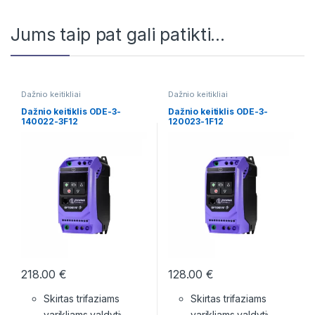
Jums taip pat gali patikti…
Dažnio keitikliai
Dažnio keitikliai
Dažnio keitiklis ODE-3-
Dažnio keitiklis ODE-3-
140022-3F12
120023-1F12
218.00
€
128.00
€
Skirtas trifaziams
Skirtas trifaziams
varikliams valdyti;
varikliams valdyti;