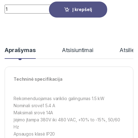
Quantity
Į krepšelį
Aprašymas
Atsisiuntimai
Atsilie
Techninė specifikacija
Rekomenduojamas variklio galingumas 1.5 kW
Nominali srovė1 5.4 A
Maksimali srovė 14A
Įėjimo įtampa 380V iki 480 VAC, +10% to -15%, 50/60
Hz
Apsaugos klasė IP20