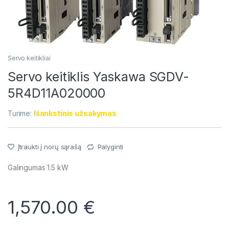
Servo keitikliai
Servo keitiklis Yaskawa SGDV-
5R4D11A020000
Turime:
Išankstinis užsakymas
Įtraukti į norų sąrašą
Palyginti
Galingumas 1.5 kW
1,570.00
€