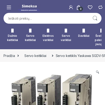
Skip to navigation
Skip to content
0
Ieškoti:
Dažnio
Servo
Elektros
Servo
Davikliai
Švelna
keitikliai
keitikliai
varikliai
varikliai
paleid
įrengin
Pradžia
Servo keitikliai
Servo keitiklis Yaskawa SGDV-
🔍