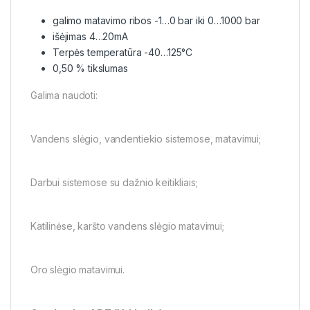
galimo matavimo ribos -1…0 bar iki 0…1000 bar
išėjimas 4…20mA
Terpės temperatūra -40…125°C
0,50 % tikslumas
Galima naudoti:
Vandens slėgio, vandentiekio sistemose, matavimui;
Darbui sistemose su dažnio keitikliais;
Katilinėse, karšto vandens slėgio matavimui;
Oro slėgio matavimui.