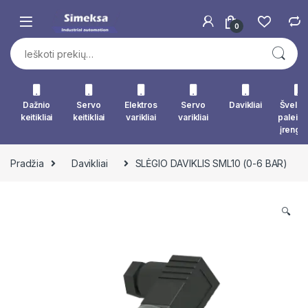
Skip to navigation
Skip to content
0
Ieškoti:
Dažnio
Servo
Elektros
Servo
Davikliai
Švelna
keitikliai
keitikliai
varikliai
varikliai
paleid
įrengin
Pradžia
Davikliai
SLĖGIO DAVIKLIS SML10 (0-6 BAR)
🔍