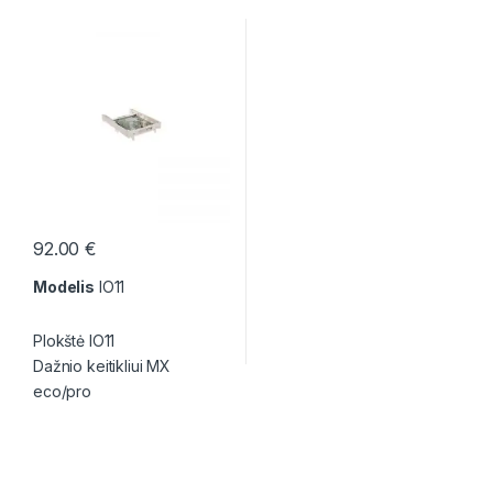
92.00
€
Modelis
IO11
Plokštė IO11
Dažnio keitikliui MX
eco/pro