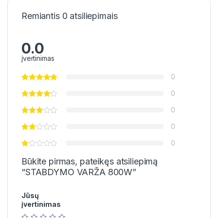
Remiantis 0 atsiliepimais
0.0
įvertinimas
0
0
0
0
0
Būkite pirmas, pateikęs atsiliepimą
“STABDYMO VARŽA 800W”
Jūsų
įvertinimas