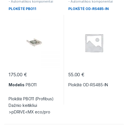
- Automatikos komponentai
- Automatikos komponentai
PLOKŠTĖ PBO11
PLOKŠTĖ OD-RS485-IN
175.00
€
55.00
€
Modelis
PBO11
Plokštė OD-RS485-IN
Plokštė PBO11 (Profibus)
Dažnio keitikliui
>pDRIVE<MX eco/pro