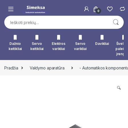
Skip to navigation
Skip to content
0
Ieškoti:
Dažnio
Servo
Elektros
Servo
Davikliai
Švelna
keitikliai
keitikliai
varikliai
varikliai
paleid
įrengin
Pradžia
Valdymo aparatūra
- Automatikos komponenta
🔍