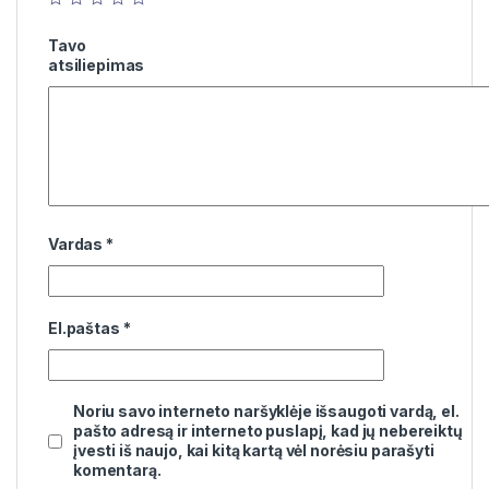
Tavo
atsiliepimas
Vardas
*
El.paštas
*
Noriu savo interneto naršyklėje išsaugoti vardą, el.
pašto adresą ir interneto puslapį, kad jų nebereiktų
įvesti iš naujo, kai kitą kartą vėl norėsiu parašyti
komentarą.