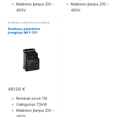
Maitinimo įtampa
230 –
Maitinimo įtampa
230 –
460V
460V
Švelnaus paleidimo įrenginiai
Švelnaus paleidimo
įrenginys AGY-101
461.00
€
Nominali srovė 17A
Galingumas 7,5kW
Maitinimo įtampa
230 –
460V