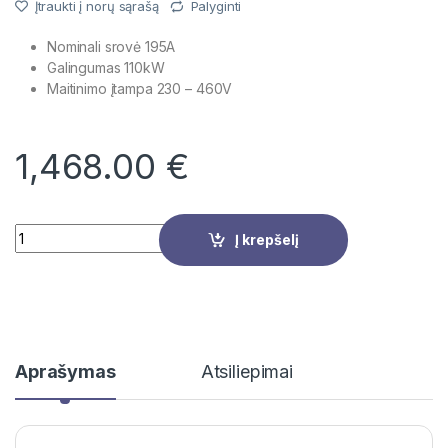
Įtraukti į norų sąrašą
Palyginti
Nominali srovė 195A
Galingumas 110kW
Maitinimo įtampa
230 – 460V
1,468.00
€
Quantity
Į krepšelį
Aprašymas
Atsiliepimai