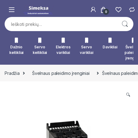
Skip to navigation
Skip to content
0
Ieškoti:
Dažnio
Servo
Elektros
Servo
Davikliai
Švelna
keitikliai
keitikliai
varikliai
varikliai
paleid
įrengin
Pradžia
Švelnaus paleidimo įrenginiai
Švelnaus paleidi
🔍