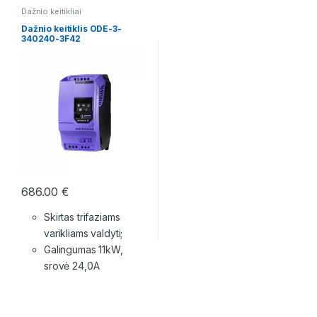
Dažnio keitikliai
Dažnio keitiklis ODE-3-
340240-3F42
686.00
€
Skirtas trifaziams
varikliams valdyti;
Galingumas 11kW,
srovė 24,0A