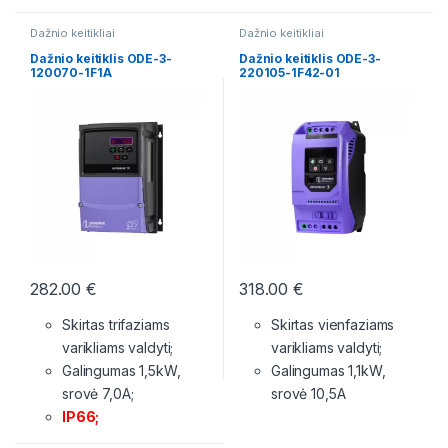
Dažnio keitikliai
Dažnio keitikliai
Dažnio keitiklis ODE-3-
Dažnio keitiklis ODE-3-
120070-1F1A
220105-1F42-01
282.00
€
318.00
€
Skirtas trifaziams
Skirtas vienfaziams
varikliams valdyti;
varikliams valdyti;
Galingumas 1,5kW,
Galingumas 1,1kW,
srovė 7,0A;
srovė 10,5A
IP66;