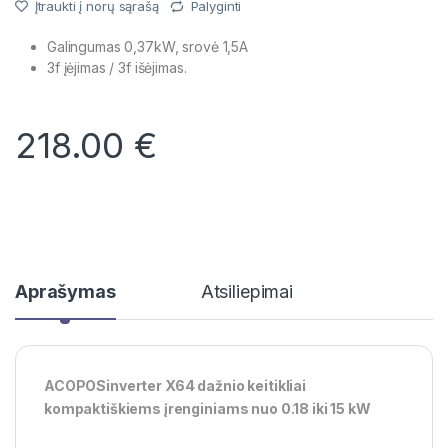
Įtraukti į norų sąrašą
Palyginti
Galingumas 0,37kW, srovė 1,5A
3f įėjimas / 3f išėjimas.
218.00
€
Aprašymas
Atsiliepimai
ACOPOSinverter X64 daž
nio keitikliai
kompaktiškiems įrenginiams nuo 0.18 iki 15 kW