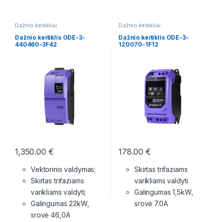
Dažnio keitikliai
Dažnio keitikliai
Dažnio keitiklis ODE-3-
Dažnio keitiklis ODE-3-
440460-3F42
120070-1F12
1,350.00
€
178.00
€
Vektorinis valdymas;
Skirtas trifaziams
Skirtas trifaziams
varikliams valdyti
varikliams valdyti;
Galingumas 1,5kW,
Galingumas 22kW,
srovė 7.0A
srovė 46,0A