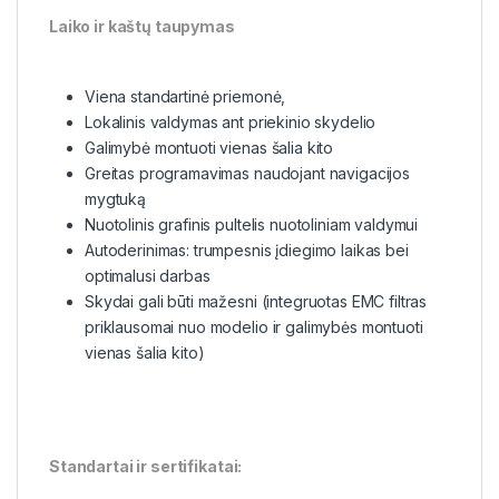
Laiko ir kaštų taupymas
Viena standartinė priemonė,
Lokalinis valdymas ant priekinio skydelio
Galimybė montuoti vienas šalia kito
Greitas programavimas naudojant navigacijos
mygtuką
Nuotolinis grafinis pultelis nuotoliniam valdymui
Autoderinimas: trumpesnis įdiegimo laikas bei
optimalusi darbas
Skydai gali būti mažesni (integruotas EMC filtras
priklausomai nuo modelio ir galimybės montuoti
vienas šalia kito)
Standartai ir sertifikatai: