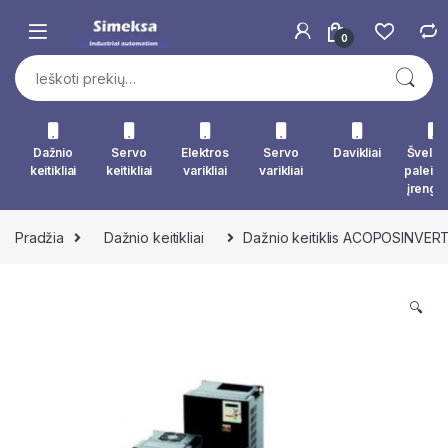
Skip to navigation
Skip to content
0
Ieškoti:
Dažnio
Servo
Elektros
Servo
Davikliai
Švelna
keitikliai
keitikliai
varikliai
varikliai
paleid
įrengin
Pradžia
Dažnio keitikliai
Dažnio keitiklis ACOPOSINVER
🔍