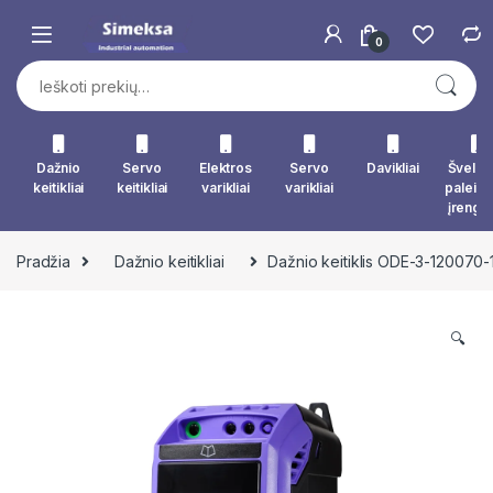
Skip to navigation
Skip to content
0
Ieškoti:
Dažnio
Servo
Elektros
Servo
Davikliai
Švelna
keitikliai
keitikliai
varikliai
varikliai
paleid
įrengin
Pradžia
Dažnio keitikliai
Dažnio keitiklis ODE-3-120070-
🔍