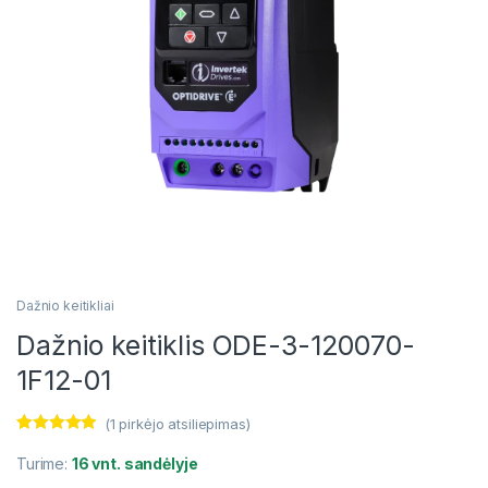
Dažnio keitikliai
Dažnio keitiklis ODE-3-120070-
1F12-01
(
1
pirkėjo atsiliepimas)
Įvertinimas:
1
5.00
iš 5
Turime:
16 vnt. sandėlyje
(viso