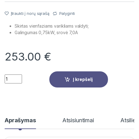
įvertinimų:
)
Įtraukti į norų sąrašą
Palyginti
Skirtas vienfaziams varikliams valdyti;
Galingumas 0,75kW, srovė 7,0A
253.00
€
Quantity
Į krepšelį
Aprašymas
Atsisiuntimai
Atsilie