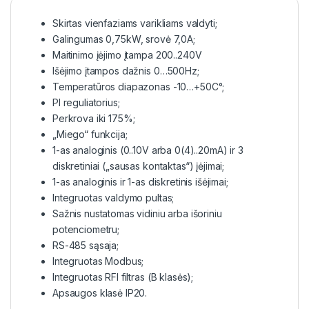
Skirtas vienfaziams varikliams valdyti;
Galingumas 0,75kW, srovė 7,0A;
Maitinimo įėjimo įtampa 200..240V
Išėjimo įtampos dažnis 0…500Hz;
Temperatūros diapazonas -10…+50C°;
PI reguliatorius;
Perkrova iki 175%;
„Miego“ funkcija;
1-as analoginis (0..10V arba 0(4)..20mA) ir 3
diskretiniai („sausas kontaktas“) įėjimai;
1-as analoginis ir 1-as diskretinis išėjimai;
Integruotas valdymo pultas;
Sažnis nustatomas vidiniu arba išoriniu
potenciometru;
RS-485 sąsaja;
Integruotas Modbus;
Integruotas RFI filtras (B klasės);
Apsaugos klasė IP20.