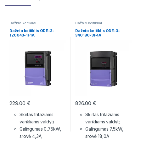
Dažnio keitikliai
Dažnio keitikliai
Dažnio keitiklis ODE-3-
Dažnio keitiklis ODE-3-
120043-1F1A
340180-3F4A
229.00
€
826.00
€
Skirtas trifaziams
Skirtas trifaziams
varikliams valdyti;
varikliams valdyti;
Galingumas 0,75kW,
Galingumas 7,5kW,
srovė 4,3A;
srovė 18,0A