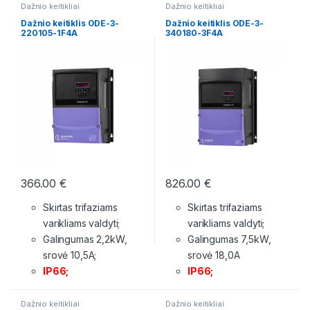
Dažnio keitikliai
Dažnio keitikliai
Dažnio keitiklis ODE-3-
Dažnio keitiklis ODE-3-
220105-1F4A
340180-3F4A
366.00
€
826.00
€
Skirtas trifaziams
Skirtas trifaziams
varikliams valdyti;
varikliams valdyti;
Galingumas 2,2kW,
Galingumas 7,5kW,
srovė 10,5A;
srovė 18,0A
IP66;
IP66;
Dažnio keitikliai
Dažnio keitikliai