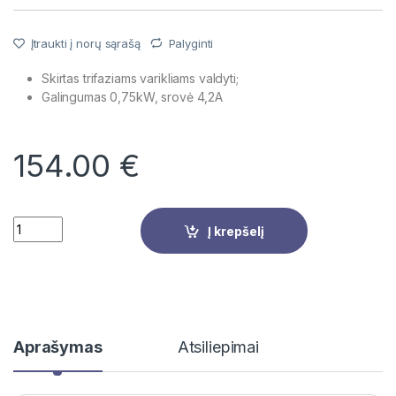
Įtraukti į norų sąrašą
Palyginti
Skirtas trifaziams varikliams valdyti;
Galingumas 0,75kW, srovė 4,2A
154.00
€
Quantity
Į krepšelį
Aprašymas
Atsiliepimai