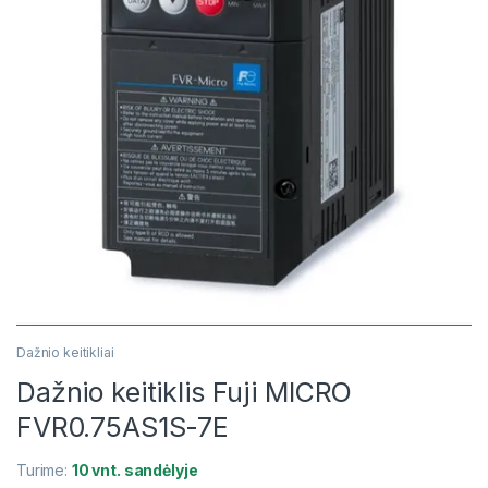
Dažnio keitikliai
Dažnio keitiklis Fuji MICRO
FVR0.75AS1S-7E
Turime:
10 vnt. sandėlyje