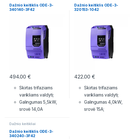
Dažnio keitiklis ODE-3-
Dažnio keitiklis ODE-3-
340140-3F42
320153-1042
494.00
€
422.00
€
Skirtas trifaziams
Skirtas trifaziams
varikliams valdyti;
varikliams valdyti;
Galingumas 5,5kW,
Galingumas 4,0kW,
srovė 14,0A
srovė 15A;
Dažnio keitikliai
Dažnio keitiklis ODE-3-
340240-3F42