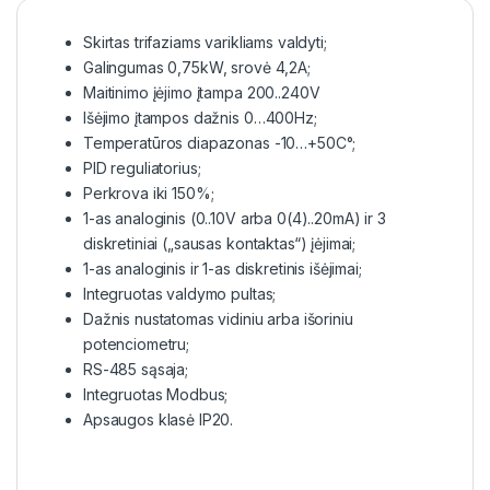
Skirtas trifaziams varikliams valdyti;
Galingumas 0,75kW, srovė 4,2A;
Maitinimo įėjimo įtampa 200..240V
Išėjimo įtampos dažnis 0…400Hz;
Temperatūros diapazonas -10…+50C°;
PID reguliatorius;
Perkrova iki 150%;
1-as analoginis (0..10V arba 0(4)..20mA) ir 3
diskretiniai („sausas kontaktas“) įėjimai;
1-as analoginis ir 1-as diskretinis išėjimai;
Integruotas valdymo pultas;
Dažnis nustatomas vidiniu arba išoriniu
potenciometru;
RS-485 sąsaja;
Integruotas Modbus;
Apsaugos klasė IP20.