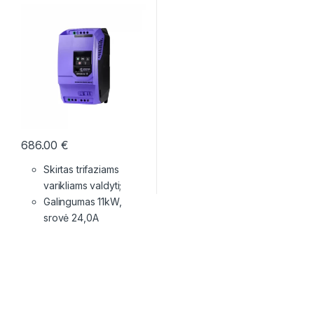
686.00
€
Skirtas trifaziams
varikliams valdyti;
Galingumas 11kW,
srovė 24,0A