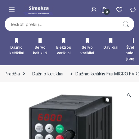
Skip to navigation
Skip to content
0
Ieškoti:
Dažnio
Servo
Elektros
Servo
Davikliai
Švelna
keitikliai
keitikliai
varikliai
varikliai
paleid
įrengin
Pradžia
Dažnio keitikliai
Dažnio keitiklis Fuji MICRO FV
🔍