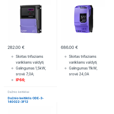
282.00
€
686.00
€
Skirtas trifaziams
Skirtas trifaziams
varikliams valdyti;
varikliams valdyti;
Galingumas 1,5kW,
Galingumas 11kW,
srovė 7,0A;
srovė 24,0A
IP66;
Dažnio keitikliai
Dažnio keitiklis ODE-3-
140022-3F12