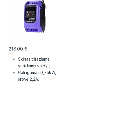
218.00
€
Skirtas trifaziams
varikliams valdyti;
Galingumas 0,75kW,
srovė 2,2A;