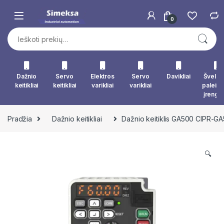
Skip to navigation
Skip to content
0
Ieškoti:
Dažnio
Servo
Elektros
Servo
Davikliai
Švelna
keitikliai
keitikliai
varikliai
varikliai
paleid
įrengin
Pradžia
Dažnio keitikliai
Dažnio keitiklis GA500 CIPR-
🔍