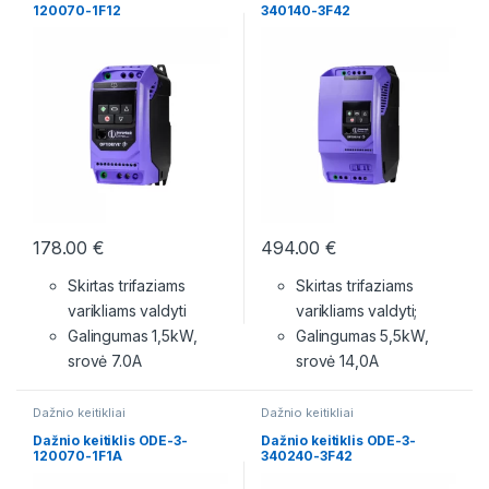
120070-1F12
340140-3F42
178.00
€
494.00
€
Skirtas trifaziams
Skirtas trifaziams
varikliams valdyti
varikliams valdyti;
Galingumas 1,5kW,
Galingumas 5,5kW,
srovė 7.0A
srovė 14,0A
Dažnio keitikliai
Dažnio keitikliai
Dažnio keitiklis ODE-3-
Dažnio keitiklis ODE-3-
120070-1F1A
340240-3F42