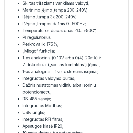
Skirtas trifaziams varikliams valdyti;
Maitinimo įėjimo įtampa 200..240V;
Išėjimo įtampa 3x 200..240V;
Išėjimo įtampos dažnis 0…500Hz;
Temperatūros diapazonas -10…+50C°;
PI reguliatorius;
Perkrova iki 175%;
„Miego“ funkcija;
1-as analoginis (0..10V arba 0(4)..20mA) ir
7 diskretiniai („sausas kontaktas“) įėjimai;
1-as analoginis ir 1-as diskretinis išėjimai;
Integruotas valdymo pultas;
Dažnis nustatomas vidiniu arba išoriniu
potenciometru;
RS-485 sąsaja;
Integruotas Modbus;
USB jungtis;
Integruotas RFI filtras;
Apsaugos klasė IP20;
10 metų darbas be aptarnavimo