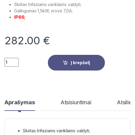
Skirtas trifaziams varikliams valdyti;
Galingumas 1,5kW, srovė 7,0A;
IP66;
282.00
€
Quantity
Į krepšelį
Aprašymas
Atsisiuntimai
Atsilie
Skirtas trifaziams varikliams valdyti;