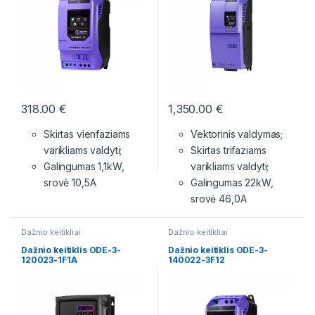
318.00
€
1,350.00
€
Skirtas vienfaziams
Vektorinis valdymas;
varikliams valdyti;
Skirtas trifaziams
Galingumas 1,1kW,
varikliams valdyti;
srovė 10,5A
Galingumas 22kW,
srovė 46,0A
Dažnio keitikliai
Dažnio keitikliai
Dažnio keitiklis ODE-3-
Dažnio keitiklis ODE-3-
120023-1F1A
140022-3F12