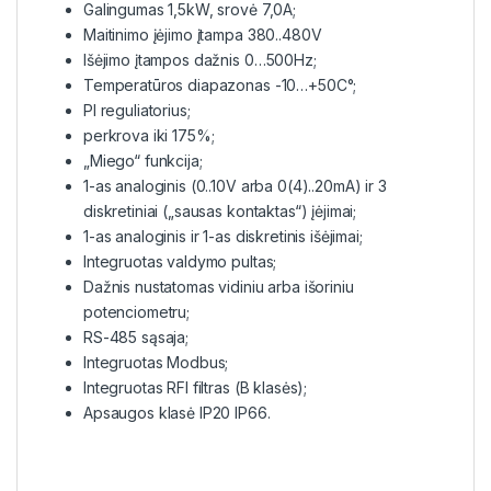
Galingumas 1,5kW, srovė 7,0A;
Maitinimo įėjimo įtampa 380..480V
Išėjimo įtampos dažnis 0…500Hz;
Temperatūros diapazonas -10…+50C°;
PI reguliatorius;
perkrova iki 175%;
„Miego“ funkcija;
1-as analoginis (0..10V arba 0(4)..20mA) ir 3
diskretiniai („sausas kontaktas“) įėjimai;
1-as analoginis ir 1-as diskretinis išėjimai;
Integruotas valdymo pultas;
Dažnis nustatomas vidiniu arba išoriniu
potenciometru;
RS-485 sąsaja;
Integruotas Modbus;
Integruotas RFI filtras (B klasės);
Apsaugos klasė IP20 IP66.