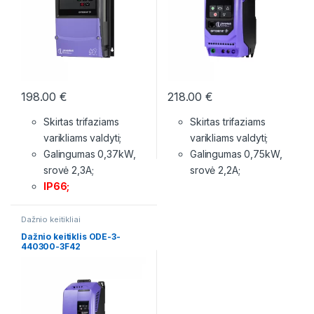
198.00
€
218.00
€
Skirtas trifaziams
Skirtas trifaziams
varikliams valdyti;
varikliams valdyti;
Galingumas 0,37kW,
Galingumas 0,75kW,
srovė 2,3A;
srovė 2,2A;
IP66;
Dažnio keitikliai
Dažnio keitiklis ODE-3-
440300-3F42