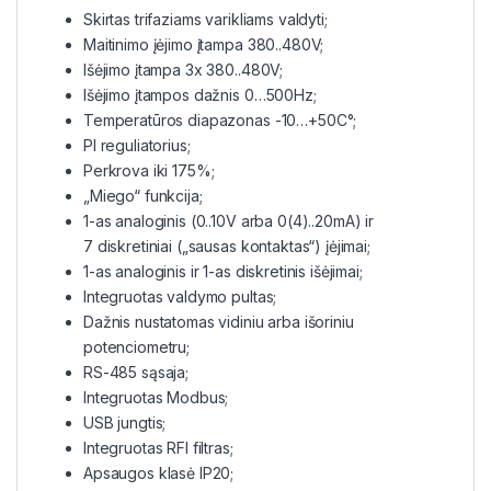
Skirtas trifaziams varikliams valdyti;
Maitinimo įėjimo įtampa 380..480V;
Išėjimo įtampa 3x 380..480V;
Išėjimo įtampos dažnis 0…500Hz;
Temperatūros diapazonas -10…+50C°;
PI reguliatorius;
Perkrova iki 175%;
„Miego“ funkcija;
1-as analoginis (0..10V arba 0(4)..20mA) ir
7 diskretiniai („sausas kontaktas“) įėjimai;
1-as analoginis ir 1-as diskretinis išėjimai;
Integruotas valdymo pultas;
Dažnis nustatomas vidiniu arba išoriniu
potenciometru;
RS-485 sąsaja;
Integruotas Modbus;
USB jungtis;
Integruotas RFI filtras;
Apsaugos klasė IP20;