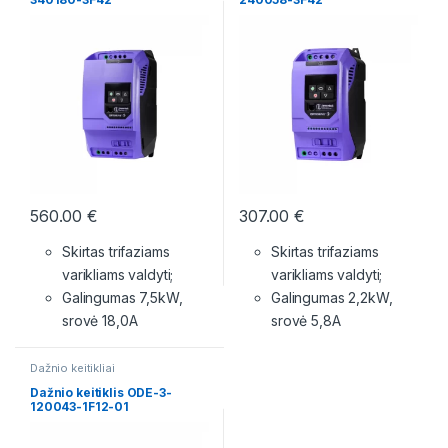
560.00
€
307.00
€
Skirtas trifaziams
Skirtas trifaziams
varikliams valdyti;
varikliams valdyti;
Galingumas 7,5kW,
Galingumas 2,2kW,
srovė 18,0A
srovė 5,8A
Dažnio keitikliai
Dažnio keitiklis ODE-3-
120043-1F12-01