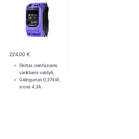
224.00
€
Skirtas vienfaziams
varikliams valdyti;
Galingumas 0,37kW,
srovė 4,3A.