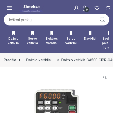
Skip to navigation
Skip to content
0
Ieškoti:
Dažnio
Servo
Elektros
Servo
Davikliai
Švelna
keitikliai
keitikliai
varikliai
varikliai
paleid
įrengin
Pradžia
Dažnio keitikliai
Dažnio keitiklis GA500 CIPR-
🔍