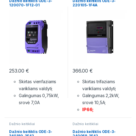
Dažnio keitiklis ODE-3-
Dažnio keitiklis ODE-3-
120070-1F12-01
220105-1F4A
253.00
€
366.00
€
Skirtas vienfaziams
Skirtas trifaziams
varikliams valdyti;
varikliams valdyti;
Galingumas 0,75kW,
Galingumas 2,2kW,
srovė 7,0A
srovė 10,5A;
IP66;
Dažnio keitikliai
Dažnio keitikliai
Dažnio keitiklis ODE-3-
Dažnio keitiklis ODE-3-
340180-3F42
240058-3F42