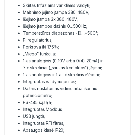
Skirtas trifaziams varikliams valdyti;
Maitinimo įėjimo įtampa 380..480V;
Išėjimo įtampa 3x 380..480V;
Išėjimo įtampos dažnis 0…500Hz;
Temperatūros diapazonas -10…+50C°;
PI reguliatorius;
Perkrova iki 175%;
„Miego“ funkcija;
1-as analoginis (0..10V arba 0(4)..20mA) ir
7 diskretiniai („sausas kontaktas“) įėjimai;
1-as analoginis ir 1-as diskretinis išėjimai;
Integruotas valdymo pultas;
Dažnis nustatomas vidiniu arba išoriniu
potenciometru;
RS-485 sąsaja;
Integruotas Modbus;
USB jungtis;
Integruotas RFI filtras;
Apsaugos klasė IP20;