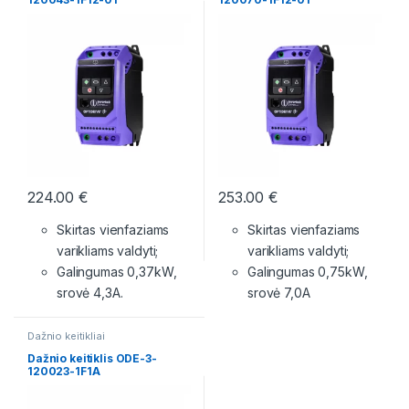
224.00
€
253.00
€
Skirtas vienfaziams
Skirtas vienfaziams
varikliams valdyti;
varikliams valdyti;
Galingumas 0,37kW,
Galingumas 0,75kW,
srovė 4,3A.
srovė 7,0A
Dažnio keitikliai
Dažnio keitiklis ODE-3-
120023-1F1A