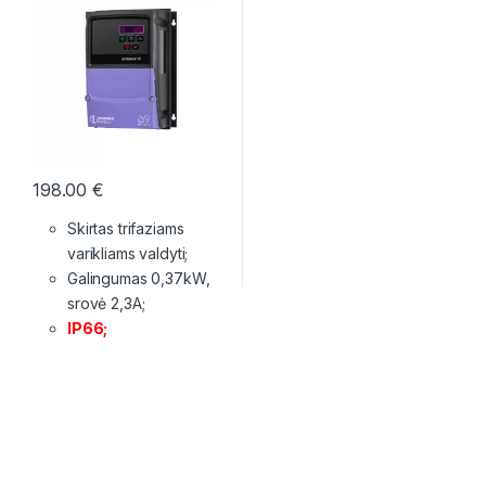
198.00
€
Skirtas trifaziams
varikliams valdyti;
Galingumas 0,37kW,
srovė 2,3A;
IP66;