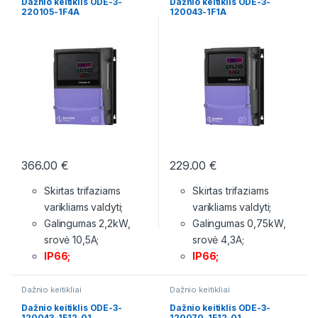
Dažnio keitiklis ODE-3-
Dažnio keitiklis ODE-3-
220105-1F4A
120043-1F1A
366.00
€
229.00
€
Skirtas trifaziams
Skirtas trifaziams
varikliams valdyti;
varikliams valdyti;
Galingumas 2,2kW,
Galingumas 0,75kW,
srovė 10,5A;
srovė 4,3A;
IP66;
IP66;
Dažnio keitikliai
Dažnio keitikliai
Dažnio keitiklis ODE-3-
Dažnio keitiklis ODE-3-
120043-1F12-01
120070-1F12-01