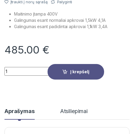
Įtraukti į norų sąrašą
Palyginti
Maitinimo įtampa 400V
Galingumas esant normaliai apkrovai 1,5kW 4,1A
Galingumas esant padidintai apkrovai 1,1kW 3,4A
485.00
€
Quantity
Į krepšelį
Aprašymas
Atsiliepimai