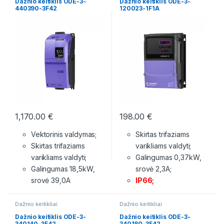
Dažnio keitiklis ODE-3-
Dažnio keitiklis ODE-3-
440390-3F42
120023-1F1A
1,170.00
€
198.00
€
Vektorinis valdymas;
Skirtas trifaziams
Skirtas trifaziams
varikliams valdyti;
varikliams valdyti;
Galingumas 0,37kW,
Galingumas 18,5kW,
srovė 2,3A;
srovė 39,0A
IP66;
Dažnio keitikliai
Dažnio keitikliai
Dažnio keitiklis ODE-3-
Dažnio keitiklis ODE-3-
340140-3F42
340180-3F42