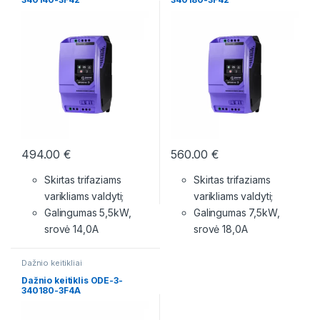
494.00
€
560.00
€
Skirtas trifaziams
Skirtas trifaziams
varikliams valdyti;
varikliams valdyti;
Galingumas 5,5kW,
Galingumas 7,5kW,
srovė 14,0A
srovė 18,0A
Dažnio keitikliai
Dažnio keitiklis ODE-3-
340180-3F4A