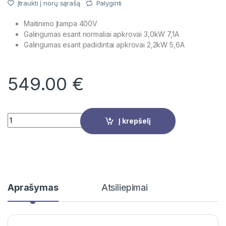
Įtraukti į norų sąrašą
Palyginti
Maitinimo įtampa 400V
Galingumas esant normaliai apkrovai 3,0kW 7,1A
Galingumas esant padidintai apkrovai 2,2kW 5,6A
549.00
€
Quantity
Į krepšelį
Aprašymas
Atsiliepimai