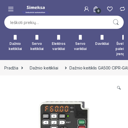
Skip to navigation
Skip to content
0
Ieškoti:
Dažnio
Servo
Elektros
Servo
Davikliai
Švelna
keitikliai
keitikliai
varikliai
varikliai
paleid
įrengin
Pradžia
Dažnio keitikliai
Dažnio keitiklis GA500 CIPR
🔍