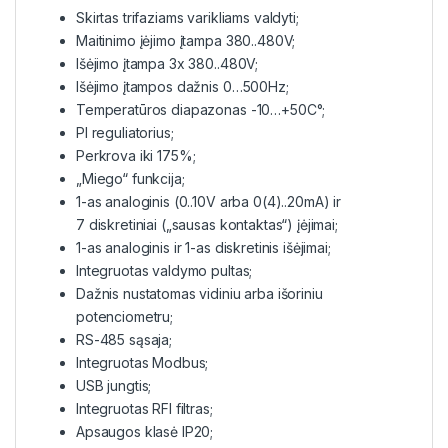
Skirtas trifaziams varikliams valdyti;
Maitinimo įėjimo įtampa 380..480V;
Išėjimo įtampa 3x 380..480V;
Išėjimo įtampos dažnis 0…500Hz;
Temperatūros diapazonas -10…+50C°;
PI reguliatorius;
Perkrova iki 175%;
„Miego“ funkcija;
1-as analoginis (0..10V arba 0(4)..20mA) ir
7 diskretiniai („sausas kontaktas“) įėjimai;
1-as analoginis ir 1-as diskretinis išėjimai;
Integruotas valdymo pultas;
Dažnis nustatomas vidiniu arba išoriniu
potenciometru;
RS-485 sąsaja;
Integruotas Modbus;
USB jungtis;
Integruotas RFI filtras;
Apsaugos klasė IP20;