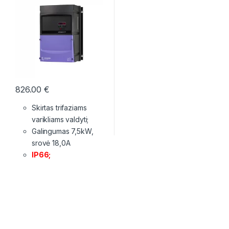
826.00
€
Skirtas trifaziams
varikliams valdyti;
Galingumas 7,5kW,
srovė 18,0A
IP66;