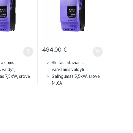
494.00
€
ifaziams
Skirtas trifaziams
 valdyti;
varikliams valdyti;
as 7,5kW, srovė
Galingumas 5,5kW, srovė
14,0A