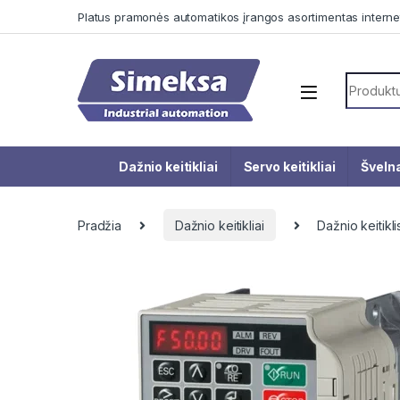
Skip to navigation
Skip to content
Platus pramonės automatikos įrangos asortimentas interne
Search f
Dažnio keitikliai
Servo keitikliai
Švelna
Pradžia
Dažnio keitikliai
Dažnio keitik