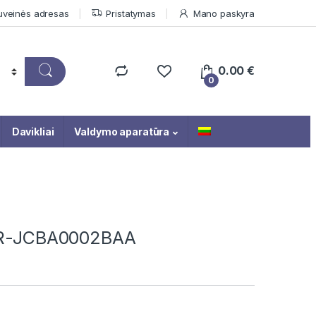
uveinės adresas
Pristatymas
Mano paskyra
0.00
€
0
Davikliai
Valdymo aparatūra
IMR-JCBA0002BAA