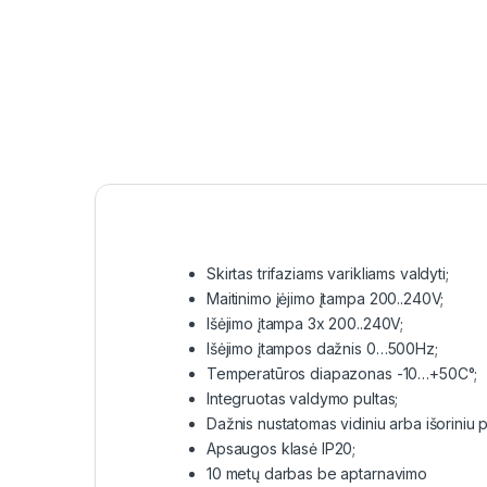
Skirtas trifaziams varikliams valdyti;
Maitinimo įėjimo įtampa 200..240V;
Išėjimo įtampa 3x 200..240V;
Išėjimo įtampos dažnis 0…500Hz;
Temperatūros diapazonas -10…+50C°;
Integruotas valdymo pultas;
Dažnis nustatomas vidiniu arba išoriniu 
Apsaugos klasė IP20;
10 metų darbas be aptarnavimo