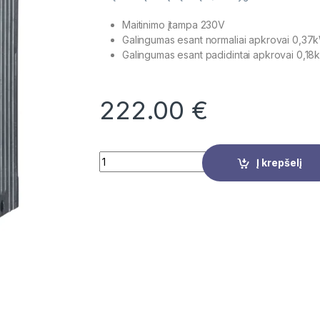
Maitinimo įtampa 230V
Galingumas esant normaliai apkrovai 0,37
Galingumas esant padidintai apkrovai 0,18
222.00
€
Quantity
Į krepšelį