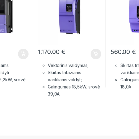
1,170.00
€
560.00
€
ziams
Vektorinis valdymas;
Skirtas tr
ldyti;
Skirtas trifaziams
varikliams
2,2kW, srovė
varikliams valdyti;
Galingum
Galingumas 18,5kW, srovė
18,0A
39,0A