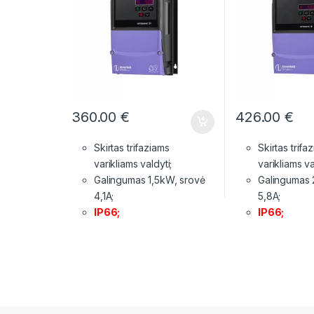
360.00
€
426.00
€
Skirtas trifaziams
Skirtas trifa
varikliams valdyti;
varikliams va
Galingumas 1,5kW, srovė
Galingumas 
4,1A;
5,8A;
IP66;
IP66;