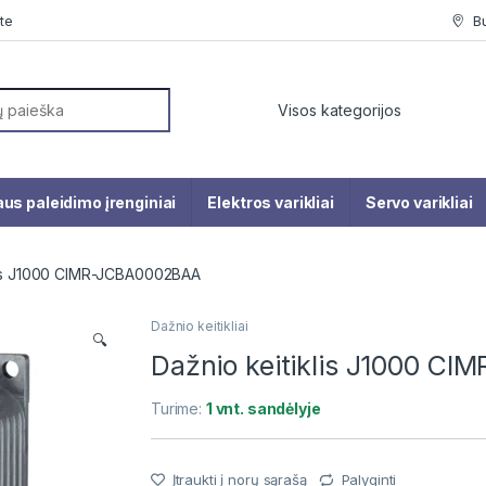
te
B
or:
us paleidimo įrenginiai
Elektros varikliai
Servo varikliai
lis J1000 CIMR-JCBA0002BAA
Dažnio keitikliai
🔍
Dažnio keitiklis J1000 C
Turime:
1 vnt. sandėlyje
Įtraukti į norų sąrašą
Palyginti