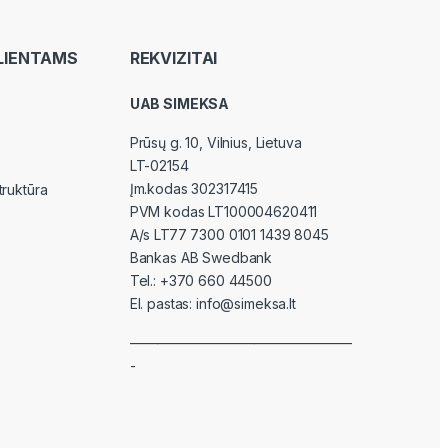
LIENTAMS
REKVIZITAI
UAB SIMEKSA
Prūsų g. 10, Vilnius
, Lietuva
LT-02154
Įm.kodas 302317415
truktūra
PVM kodas LT100004620411
A/s LT77 7300 0101 1439 8045
Bankas AB Swedbank
Tel.:
+370 660 44500
El. pastas:
info@simeksa.lt
————————————————
-