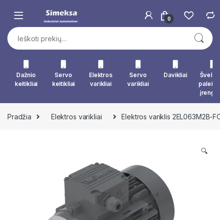
Skip to navigation
Skip to content
0
Ieškoti:
Dažnio
Servo
Elektros
Servo
Davikliai
Švelna
keitikliai
keitikliai
varikliai
varikliai
paleid
įrengin
Pradžia
Elektros varikliai
Elektros variklis 2EL063M2B-
🔍