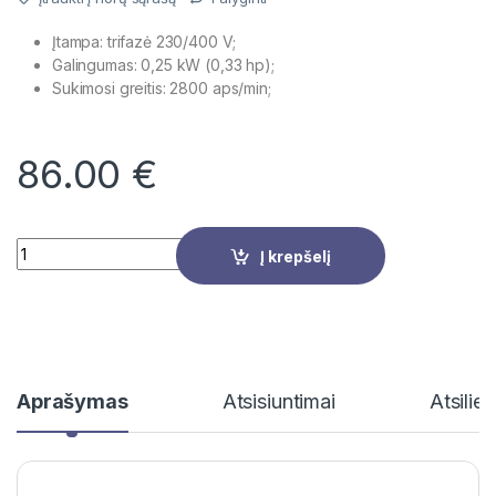
Įtampa: trifazė 230/400 V;
Galingumas: 0,25 kW (0,33 hp);
Sukimosi greitis: 2800 aps/min;
86.00
€
Quantity
Į krepšelį
Aprašymas
Atsisiuntimai
Atsilie