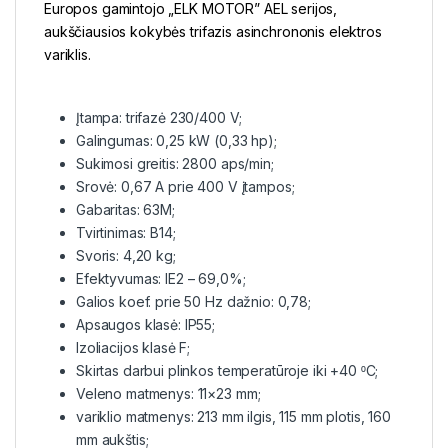
Europos gamintojo „ELK MOTOR” AEL serijos,
aukščiausios kokybės trifazis asinchrononis elektros
variklis.
Įtampa: trifazė 230/400 V;
Galingumas: 0,25 kW (0,33 hp);
Sukimosi greitis: 2800 aps/min;
Srovė: 0,67 A prie 400 V įtampos;
Gabaritas: 63M;
Tvirtinimas: B14;
Svoris: 4,20 kg;
Efektyvumas: IE2 – 69,0%;
Galios koef. prie 50 Hz dažnio: 0,78;
Apsaugos klasė: IP55;
Izoliacijos klasė F;
Skirtas darbui plinkos temperatūroje iki +40 ⁰C;
Veleno matmenys: 11×23 mm;
variklio matmenys: 213 mm ilgis, 115 mm plotis, 160
mm aukštis;