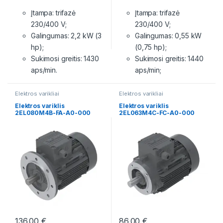
Įtampa: trifazė
Įtampa: trifazė
230/400 V;
230/400 V;
Galingumas: 2,2 kW (3
Galingumas: 0,55 kW
hp);
(0,75 hp);
Sukimosi greitis: 1430
Sukimosi greitis: 1440
aps/min.
aps/min;
Elektros varikliai
Elektros varikliai
Elektros variklis
Elektros variklis
2EL080M4B-FA-A0-000
2EL063M4C-FC-A0-000
136.00
€
86.00
€