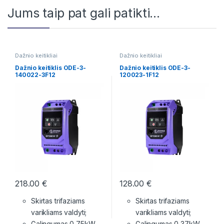
Jums taip pat gali patikti…
Dažnio keitikliai
Dažnio keitikliai
Dažnio keitiklis ODE-3-
Dažnio keitiklis ODE-3-
140022-3F12
120023-1F12
218.00
€
128.00
€
Skirtas trifaziams
Skirtas trifaziams
varikliams valdyti;
varikliams valdyti;
Galingumas 0,75kW,
Galingumas 0,37kW,