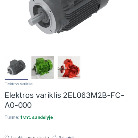
Elektros varikliai
Elektros variklis 2EL063M2B-FC-
A0-000
Turime:
1 vnt. sandėlyje
Įtraukti į norų sąrašą
Palyginti