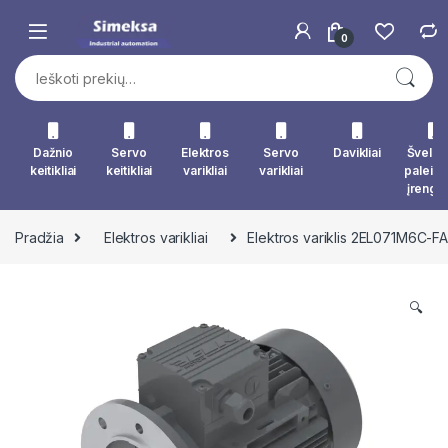
Skip to navigation
Skip to content
0
Ieškoti:
Dažnio
Servo
Elektros
Servo
Davikliai
Švelna
keitikliai
keitikliai
varikliai
varikliai
paleid
įrengin
Pradžia
Elektros varikliai
Elektros variklis 2EL071M6C-
🔍