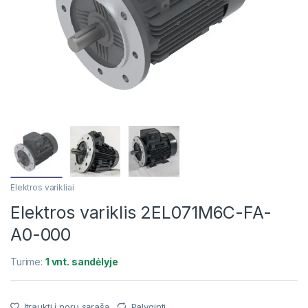
Elektros varikliai
Elektros variklis 2EL071M6C-FA-
A0-000
Turime:
1 vnt. sandėlyje
Įtraukti į norų sąrašą
Palyginti