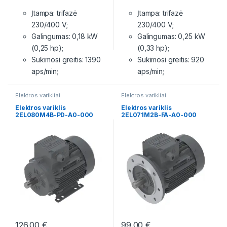
Įtampa: trifazė
Įtampa: trifazė
230/400 V;
230/400 V;
Galingumas: 0,18 kW
Galingumas: 0,25 kW
(0,25 hp);
(0,33 hp);
Sukimosi greitis: 1390
Sukimosi greitis: 920
aps/min;
aps/min;
Elektros varikliai
Elektros varikliai
Elektros variklis
Elektros variklis
2EL080M4B-PD-A0-000
2EL071M2B-FA-A0-000
126.00
€
99.00
€