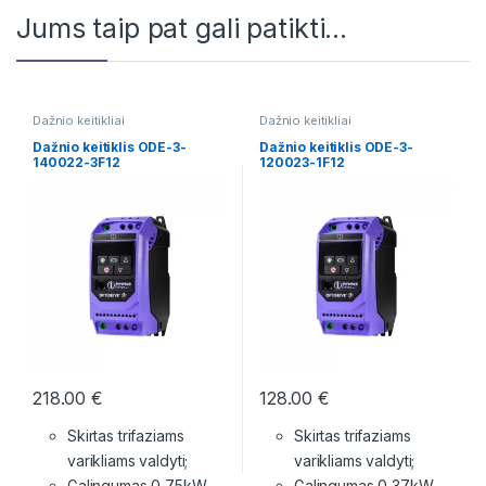
Jums taip pat gali patikti…
Dažnio keitikliai
Dažnio keitikliai
Dažnio keitiklis ODE-3-
Dažnio keitiklis ODE-3-
140022-3F12
120023-1F12
218.00
€
128.00
€
Skirtas trifaziams
Skirtas trifaziams
varikliams valdyti;
varikliams valdyti;
Galingumas 0,75kW,
Galingumas 0,37kW,