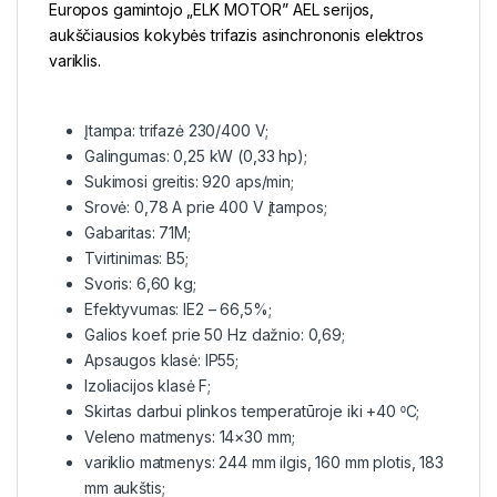
Europos gamintojo „ELK MOTOR” AEL serijos,
aukščiausios kokybės trifazis asinchrononis elektros
variklis.
Įtampa: trifazė 230/400 V;
Galingumas: 0,25 kW (0,33 hp);
Sukimosi greitis: 920 aps/min;
Srovė: 0,78 A prie 400 V įtampos;
Gabaritas: 71M;
Tvirtinimas: B5;
Svoris: 6,60 kg;
Efektyvumas: IE2 – 66,5%;
Galios koef. prie 50 Hz dažnio: 0,69;
Apsaugos klasė: IP55;
Izoliacijos klasė F;
Skirtas darbui plinkos temperatūroje iki +40 ⁰C;
Veleno matmenys: 14×30 mm;
variklio matmenys: 244 mm ilgis, 160 mm plotis, 183
mm aukštis;