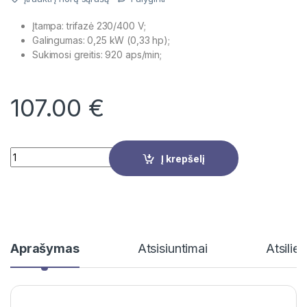
Įtampa: trifazė 230/400 V;
Galingumas: 0,25 kW (0,33 hp);
Sukimosi greitis: 920 aps/min;
107.00
€
Quantity
Į krepšelį
Aprašymas
Atsisiuntimai
Atsilie