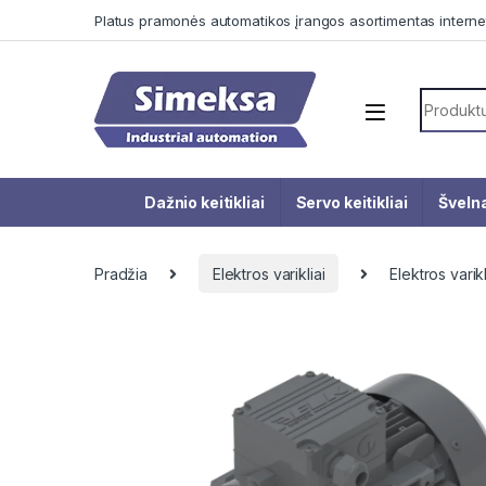
Skip to navigation
Skip to content
Platus pramonės automatikos įrangos asortimentas interne
Search f
Dažnio keitikliai
Servo keitikliai
Švelna
Pradžia
Elektros varikliai
Elektros var