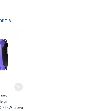
s ODE-3-
ziams
ldyti;
0,75kW, srovė