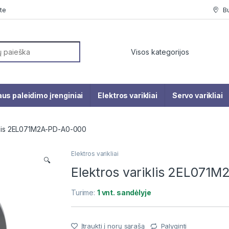
te
B
or:
us paleidimo įrenginiai
Elektros varikliai
Servo varikliai
iklis 2EL071M2A-PD-A0-000
Elektros varikliai
🔍
Elektros variklis 2EL071
Turime:
1 vnt. sandėlyje
Įtraukti į norų sąrašą
Palyginti