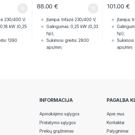
88.00
€
101.00
€
azė 230/400 V;
Įtampa: trifazė 230/400 V;
Įtampa: t
 0,18 kW (0,25
Galingumas: 0,25 kW (0,33
Galingum
hp);
hp);
itis: 1390
Sukimosi greitis: 2800
Sukimosi 
aps/min;
aps/min;
INFORMACIJA
PAGALBA K
Apmokėjimo sąlygos
Apie mus
Pristatymo sąlygos
Kontaktai
Prekių grąžinimas
Palyginimai