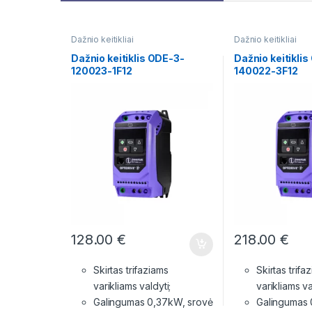
Dažnio keitikliai
Dažnio keitikliai
Dažnio keitiklis ODE-3-
Dažnio keitikli
120023-1F12
140022-3F12
128.00
€
218.00
€
Skirtas trifaziams
Skirtas trifa
varikliams valdyti;
varikliams va
Galingumas 0,37kW, srovė
Galingumas 