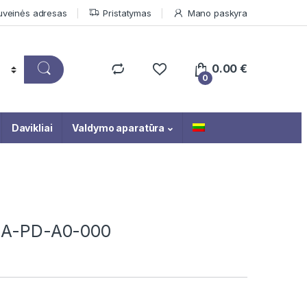
uveinės adresas
Pristatymas
Mano paskyra
0.00
€
0
Davikliai
Valdymo aparatūra
M2A-PD-A0-000