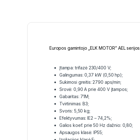
Europos gamintojo „ELK MOTOR” AEL serijos, a
Įtampa: trifazė 230/400 V;
Galingumas: 0,37 kW (0,50 hp);
Sukimosi greitis: 2790 aps/min;
Srovė: 0,90 A prie 400 V įtampos;
Gabaritas: 71M;
Tvirtinimas: B3;
Svoris: 5,50 kg;
Efektyvumas: IE2 – 74,2%;
Galios koef. prie 50 Hz dažnio: 0,80;
Apsaugos klasė: IP55;
Izoliacijos klasė F;