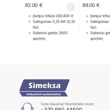
82.00
€
89.00
€
Įtampa: trifazė 230/400 V;
Įtampa: trif
Galingumas: 0,25 kW (0,33
Galingumas:
hp);
hp);
Sukimosi greitis: 2800
Sukimosi gre
aps/min;
aps/min;
Turite klausimų? Skambinkite mums!
+370 660 44500