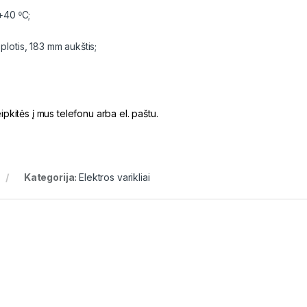
 +40 ⁰C;
plotis, 183 mm aukštis;
kitės į mus telefonu arba el. paštu.
Kategorija:
Elektros varikliai