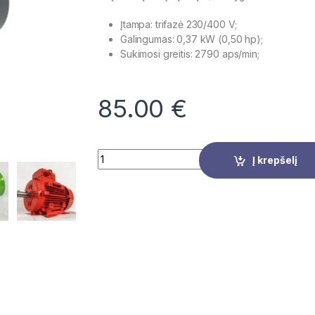
Įtampa: trifazė 230/400 V;
Galingumas: 0,37 kW (0,50 hp);
Sukimosi greitis: 2790 aps/min;
85.00
€
Quantity
Į krepšelį