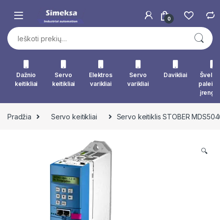
Skip to navigation
Skip to content
0
Ieškoti:
Dažnio
Servo
Elektros
Servo
Davikliai
Švelna
keitikliai
keitikliai
varikliai
varikliai
paleid
įrengin
Pradžia
Servo keitikliai
Servo keitiklis STOBER MDS50
🔍