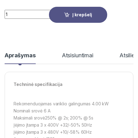
Quantity
Į krepšelį
Aprašymas
Atsisiuntimai
Atsilie
Techninė specifikacija
Rekomenduojamas variklio galingumas 4.00 kW
Nominali srovė 6 A
Maksimali srovė250% @ 2s; 200% @ 5s
Įėjimo įtampa 3 x 400V +32/-50% 50Hz
Įėjimo įtampa 3 x 480V +10/-58% 60Hz