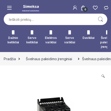
Skip to navigation
Skip to content
0
Ieškoti:
Dažnio
Servo
Elektros
Servo
Davikliai
Švelna
keitikliai
keitikliai
varikliai
varikliai
paleid
įrengin
Pradžia
Švelnaus paleidimo įrenginiai
Švelnaus paleidim
🔍