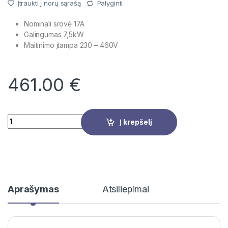
Įtraukti į norų sąrašą
Palyginti
Nominali srovė 17A
Galingumas 7,5kW
Maitinimo įtampa
230 – 460V
461.00
€
Quantity
Į krepšelį
Aprašymas
Atsiliepimai