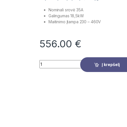
Nominali srovė 35A
Galingumas 18,5kW
Maitinimo įtampa
230 – 460V
556.00
€
Quantity
Į krepšelį