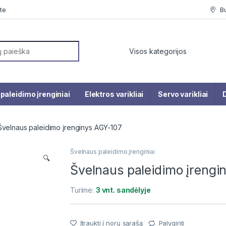
te
B
or:
paleidimo įrenginiai
Elektros varikliai
Servo varikliai
D
Švelnaus paleidimo įrenginys AGY-107
Švelnaus paleidimo įrenginiai
🔍
Švelnaus paleidimo įrengi
Turime:
3 vnt. sandėlyje
Įtraukti į norų sąrašą
Palyginti