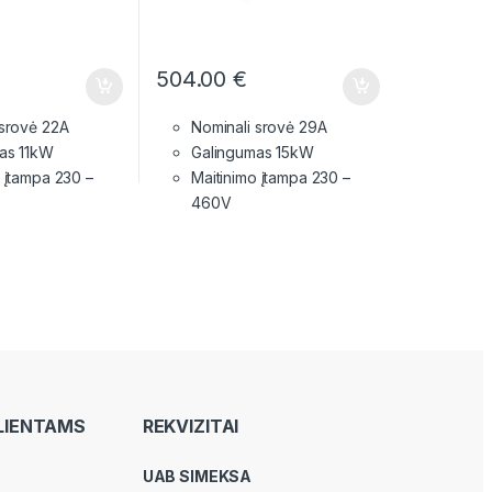
504.00
€
 srovė 22A
Nominali srovė 29A
as 11kW
Galingumas 15kW
o įtampa
230 –
Maitinimo įtampa
230 –
460V
LIENTAMS
REKVIZITAI
UAB SIMEKSA