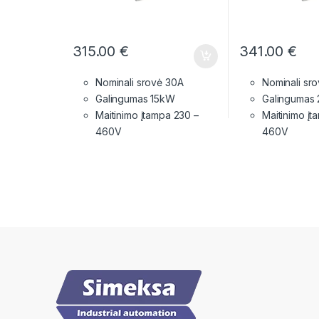
315.00
€
341.00
€
Nominali srovė 30A
Nominali sr
Galingumas 15kW
Galingumas
Maitinimo įtampa
230 –
Maitinimo į
460V
460V