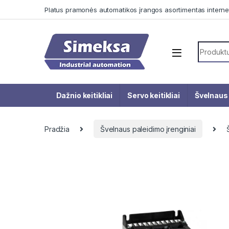
Skip to navigation
Skip to content
Platus pramonės automatikos įrangos asortimentas interne
Search f
Dažnio keitikliai
Servo keitikliai
Švelnaus 
Pradžia
Švelnaus paleidimo įrenginiai