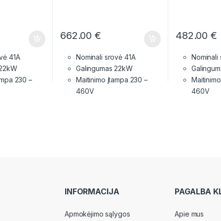
662.00
€
482.00
€
ovė 41A
Nominali srovė 41A
Nominali
 22kW
Galingumas 22kW
Galingum
tampa
230 –
Maitinimo įtampa
230 –
Maitinim
460V
460V
INFORMACIJA
PAGALBA K
Apmokėjimo sąlygos
Apie mus