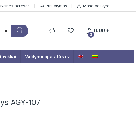
uveinės adresas
Pristatymas
Mano paskyra
0.00
€
0
avikliai
Valdymo aparatūra
nys AGY-107