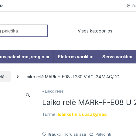
te
B
or:
us paleidimo įrenginiai
Elektros varikliai
Servo varikliai
elės
Laiko relė MARk-F-E08 U 230 V AC, 24 V AC/DC
- Laiko relės
🔍
Laiko relė MARk-F-E08 U 
Turime:
Išankstinis užsakymas
Įtraukti į norų sąrašą
Palyginti