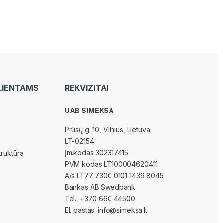
LIENTAMS
REKVIZITAI
UAB SIMEKSA
Prūsų g. 10, Vilnius
, Lietuva
LT-02154
Įm.kodas 302317415
truktūra
PVM kodas LT100004620411
A/s LT77 7300 0101 1439 8045
Bankas AB Swedbank
Tel.:
+370 660 44500
El. pastas:
info@simeksa.lt