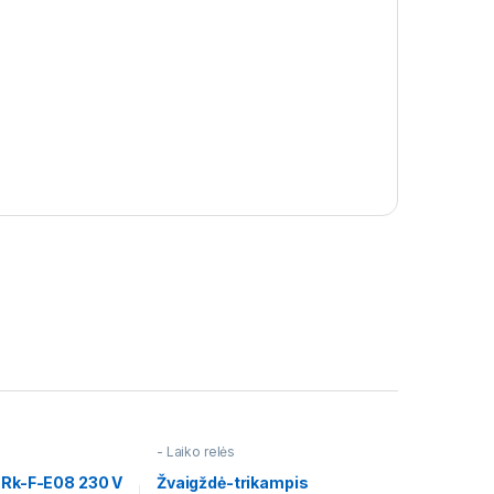
- Laiko relės
ARk-F-E08 230 V
Žvaigždė-trikampis