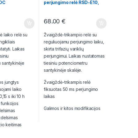
/DC
perjungimo relė RSD-E10,
230 V AC, 1,5-30 s
68.00
€
 laiko relė su
Žvaigždė-trikampio relė su
ngikliais
reguliuojamu perjungimo laiku,
tatyti. Laikas
skirta trifazių variklių
siniu
perjungimui. Laikas nustatomas
 santykinėje
tiesiniu potenciometru
santykinėje skalėje.
s jungtys
Žvaigždė-trikampis relė
uojami laiko
fiksuotas 50 ms perjungimo
,15 s iki 10 h
laikas
funkcijos
Galimos ir kitos modifikacijos
delsimas
ždelsimas
čio keitimas