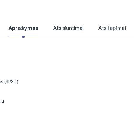
Aprašymas
Atsisiuntimai
Atsiliepimai
tas (SPST)
lų