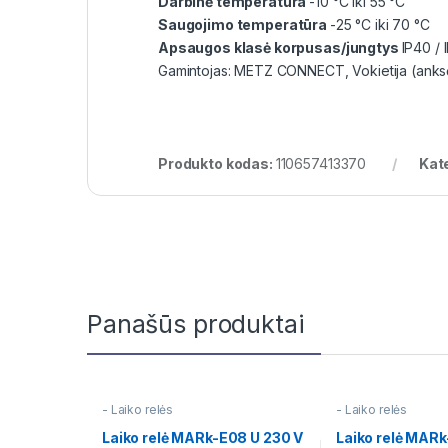
Darbinė temperatūra
-10 °C iki 55 °C
Saugojimo temperatūra
-25 °C iki 70 °C
Apsaugos klasė korpusas/jungtys
IP40 / 
Gamintojas: METZ CONNECT, Vokietija (anks
Produkto kodas:
110657413370
Kat
Panašūs produktai
- Laiko relės
- Laiko relės
Laiko relė MARk-E08 U 230 V
Laiko relė MAR