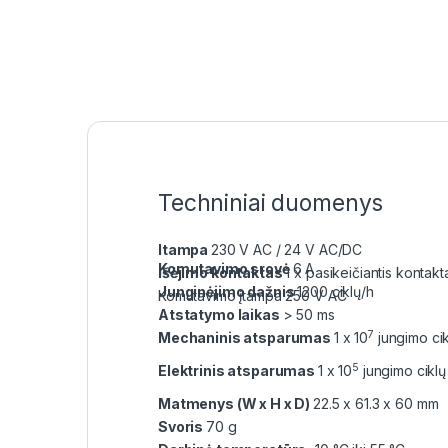
Techniniai duomenys
Itampa
230 V AC / 24 V AC/DC
Komutavimo srovė
6 A
Išėjimo kontaktas
1 x pasikeičiantis kontak
Junginėjimo dažnis
1200 ciklų/h
Komutavimo įtampa 250 V AC
Atstatymo laikas
> 50 ms
7
Mechaninis atsparumas
1 x 10
jungimo cik
5
Elektrinis atsparumas
1 x 10
jungimo ciklų
Matmenys (W x H x D)
22.5 x 61.3 x 60 mm
Svoris
70 g