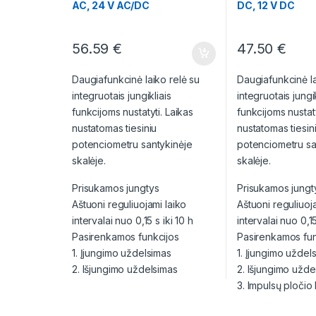
AC, 24 V AC/DC
DC, 12 V DC
56.59
€
47.50
€
Daugiafunkcinė laiko relė su
Daugiafunkcinė la
integruotais jungikliais
integruotais jungik
funkcijoms nustatyti. Laikas
funkcijoms nustaty
nustatomas tiesiniu
nustatomas tiesin
potenciometru santykinėje
potenciometru sa
skalėje.
skalėje.
Prisukamos jungtys
Prisukamos jungt
Aštuoni reguliuojami laiko
Aštuoni reguliuoj
intervalai nuo 0,15 s iki 10 h
intervalai nuo 0,15
Pasirenkamos funkcijos
Pasirenkamos fun
1. Įjungimo uždelsimas
1. Įjungimo uždel
2. Išjungimo uždelsimas
2. Išjungimo užde
3. Impulsų pločio