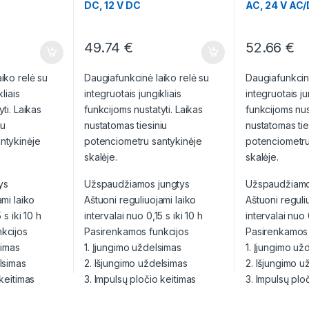
DC, 12 V DC
AC, 24 V AC
49.74
€
52.66
€
iko relė su
Daugiafunkcinė laiko relė su
Daugiafunkcinė
liais
integruotais jungikliais
integruotais ju
ti. Laikas
funkcijoms nustatyti. Laikas
funkcijoms nus
iu
nustatomas tiesiniu
nustatomas tie
ntykinėje
potenciometru santykinėje
potenciometru
skalėje.
skalėje.
ys
Užspaudžiamos jungtys
Užspaudžiamo
ami laiko
Aštuoni reguliuojami laiko
Aštuoni reguli
 s iki 10 h
intervalai nuo 0,15 s iki 10 h
intervalai nuo 0
kcijos
Pasirenkamos funkcijos
Pasirenkamos 
simas
1. Įjungimo uždelsimas
1. Įjungimo už
lsimas
2. Išjungimo uždelsimas
2. Išjungimo u
 keitimas
3. Impulsų pločio keitimas
3. Impulsų plo