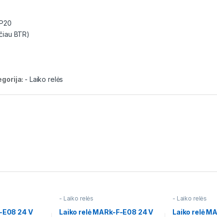
IP20
čiau BTR)
egorija:
- Laiko relės
- Laiko relės
- Laiko relės
k-E08 24 V
Laiko relė MARk-F-E08 24 V
Laiko relė M