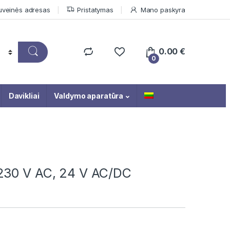
uveinės adresas
Pristatymas
Mano paskyra
0.00
€
0
Davikliai
Valdymo aparatūra
230 V AC, 24 V AC/DC