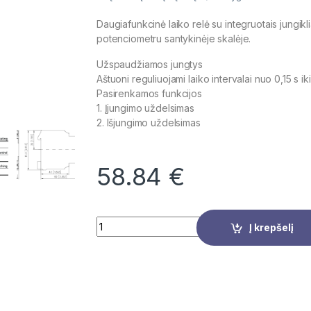
Daugiafunkcinė laiko relė su integruotais jungikli
potenciometru santykinėje skalėje.
Užspaudžiamos jungtys
Aštuoni reguliuojami laiko intervalai nuo 0,15 s iki
Pasirenkamos funkcijos
1. Įjungimo uždelsimas
2. Išjungimo uždelsimas
58.84
€
Quantity
Į krepšelį