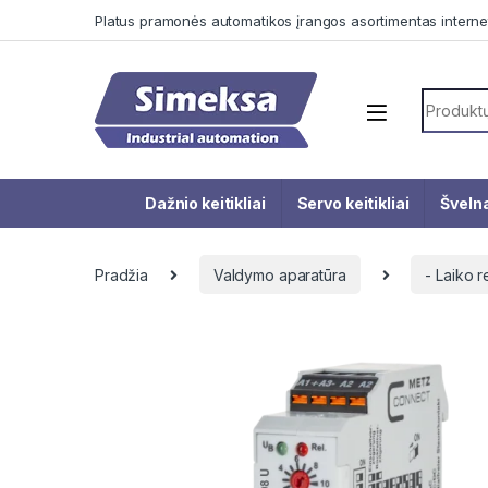
Skip to navigation
Skip to content
Platus pramonės automatikos įrangos asortimentas interne
Search f
Dažnio keitikliai
Servo keitikliai
Švelna
Pradžia
Valdymo aparatūra
- Laiko r