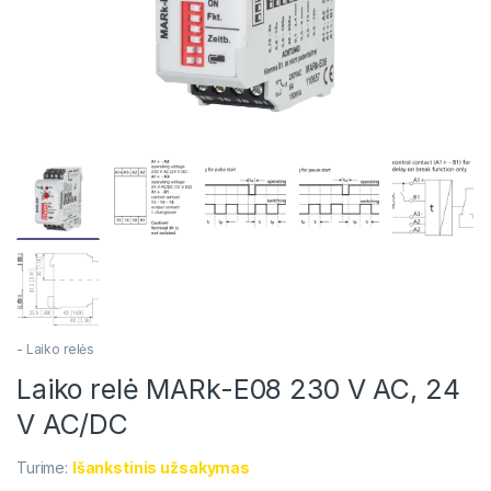
- Laiko relės
Laiko relė MARk-E08 230 V AC, 24
V AC/DC
Turime:
Išankstinis užsakymas