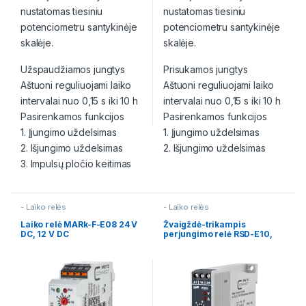
nustatomas tiesiniu
nustatomas tiesiniu
potenciometru santykinėje
potenciometru santykinėje
skalėje.
skalėje.
Užspaudžiamos jungtys
Prisukamos jungtys
Aštuoni reguliuojami laiko
Aštuoni reguliuojami laiko
intervalai nuo 0,15 s iki 10 h
intervalai nuo 0,15 s iki 10 h
Pasirenkamos funkcijos
Pasirenkamos funkcijos
1. Įjungimo uždelsimas
1. Įjungimo uždelsimas
2. Išjungimo uždelsimas
2. Išjungimo uždelsimas
3. Impulsų pločio keitimas
- Laiko relės
- Laiko relės
Laiko relė MARk-F-E08 24 V
Žvaigždė-trikampis
DC, 12 V DC
perjungimo relė RSD-E10,
230 V AC, 1,5-30 s