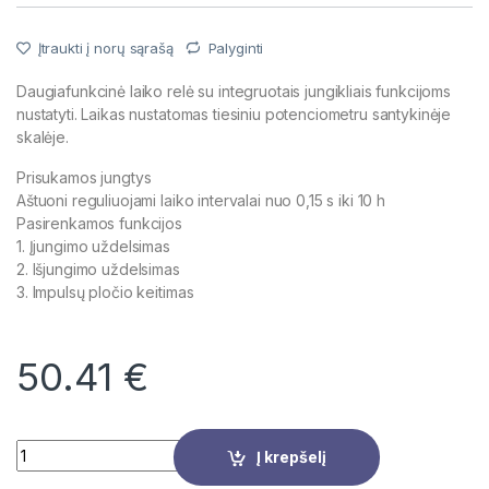
Įtraukti į norų sąrašą
Palyginti
Daugiafunkcinė laiko relė su integruotais jungikliais funkcijoms
nustatyti. Laikas nustatomas tiesiniu potenciometru santykinėje
skalėje.
Prisukamos jungtys
Aštuoni reguliuojami laiko intervalai nuo 0,15 s iki 10 h
Pasirenkamos funkcijos
1. Įjungimo uždelsimas
2. Išjungimo uždelsimas
3. Impulsų pločio keitimas
50.41
€
Quantity
Į krepšelį