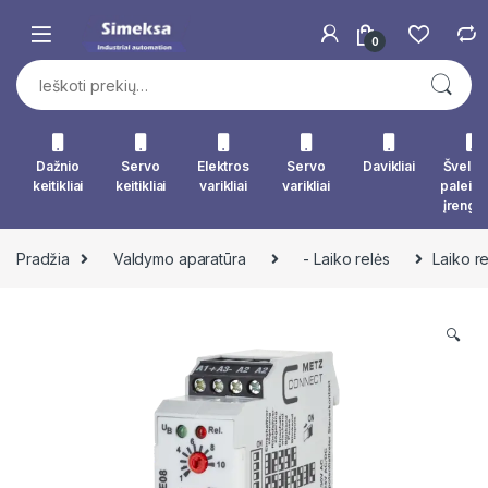
Skip to navigation
Skip to content
0
Ieškoti:
Dažnio
Servo
Elektros
Servo
Davikliai
Švelna
keitikliai
keitikliai
varikliai
varikliai
paleid
įrengin
Pradžia
Valdymo aparatūra
- Laiko relės
Laiko r
🔍