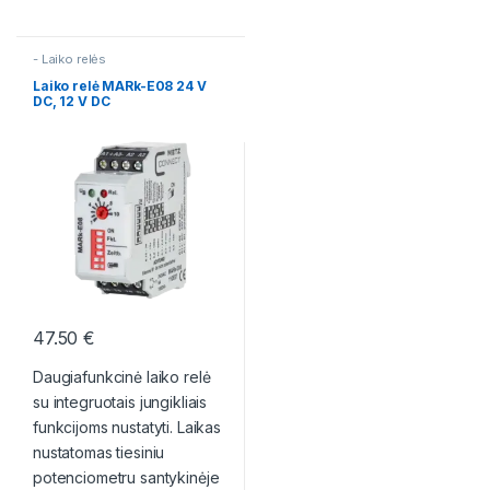
- Laiko relės
Laiko relė MARk-E08 24 V
DC, 12 V DC
47.50
€
Daugiafunkcinė laiko relė
su integruotais jungikliais
funkcijoms nustatyti. Laikas
nustatomas tiesiniu
potenciometru santykinėje