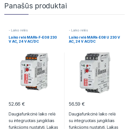
Panašūs produktai
- Laiko relės
- Laiko relės
Laiko relė MARk-F-E08 230
Laiko relė MARk-E08 U 230 V
V AC, 24 V AC/DC
AC, 24 V AC/DC
52.66
€
56.59
€
Daugiafunkcinė laiko relė
Daugiafunkcinė laiko relė
su integruotais jungikliais
su integruotais jungikliais
funkcijoms nustatyti. Laikas
funkcijoms nustatyti. Laikas