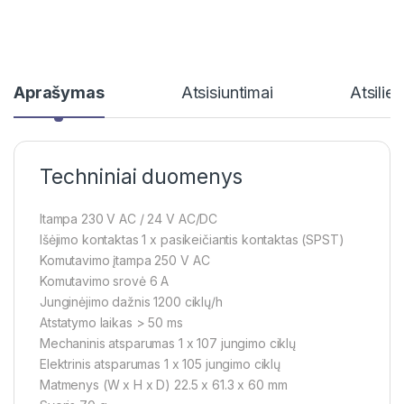
Aprašymas
Atsisiuntimai
Atsilie
Techniniai duomenys
Itampa 230 V AC / 24 V AC/DC
Išėjimo kontaktas 1 x pasikeičiantis kontaktas (SPST)
Komutavimo įtampa 250 V AC
Komutavimo srovė 6 A
Junginėjimo dažnis 1200 ciklų/h
Atstatymo laikas > 50 ms
Mechaninis atsparumas 1 x 107 jungimo ciklų
Elektrinis atsparumas 1 x 105 jungimo ciklų
Matmenys (W x H x D) 22.5 x 61.3 x 60 mm