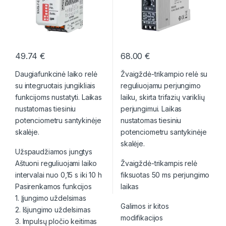
49.74
€
68.00
€
Daugiafunkcinė laiko relė
Žvaigždė-trikampio relė su
su integruotais jungikliais
reguliuojamu perjungimo
funkcijoms nustatyti. Laikas
laiku, skirta trifazių variklių
nustatomas tiesiniu
perjungimui. Laikas
potenciometru santykinėje
nustatomas tiesiniu
skalėje.
potenciometru santykinėje
skalėje.
Užspaudžiamos jungtys
Aštuoni reguliuojami laiko
Žvaigždė-trikampis relė
intervalai nuo 0,15 s iki 10 h
fiksuotas 50 ms perjungimo
Pasirenkamos funkcijos
laikas
1. Įjungimo uždelsimas
Galimos ir kitos
2. Išjungimo uždelsimas
modifikacijos
3. Impulsų pločio keitimas