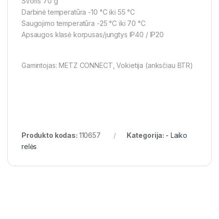
Svoris 70 g
Darbinė temperatūra -10 °C iki 55 °C
Saugojimo temperatūra -25 °C iki 70 °C
Apsaugos klasė korpusas/jungtys IP40 / IP20
Gamintojas: METZ CONNECT, Vokietija (anksčiau BTR)
Produkto kodas:
110657
Kategorija:
- Laiko
relės