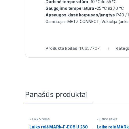
Darbinė temperatūra
-10 °C iki 55 °C
Saugojimo temperatūra
-25 °C iki 70 °C
Apsaugos klasė korpusas/jungtys
IP40 / 
Gamintojas: METZ CONNECT, Vokietija (anks
Produkto kodas:
11065770-1
Katego
Panašūs produktai
- Laiko relės
- Laiko relės
Laiko relė MARk-F-E08 U 230
Laiko relė MAR