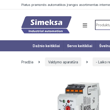
Skip to navigation
Skip to content
Platus pramonės automatikos įrangos asortimentas interne
Search f
Dažnio keitikliai
Servo keitikliai
Švelna
Pradžia
Valdymo aparatūra
- Laiko r