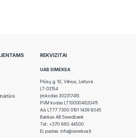
LIENTAMS
REKVIZITAI
UAB SIMEKSA
Prūsų g. 10, Vilnius
, Lietuva
LT-02154
Įm.kodas 302317415
truktūra
PVM kodas LT100004620411
A/s LT77 7300 0101 1439 8045
Bankas AB Swedbank
Tel.:
+370 660 44500
El. pastas:
info@simeksa.lt