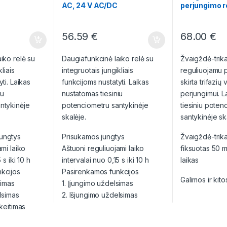
AC, 24 V AC/DC
perjungimo r
230 V AC, 1,
56.59
€
68.00
€
iko relė su
Daugiafunkcinė laiko relė su
Žvaigždė-trik
liais
integruotais jungikliais
reguliuojamu p
ti. Laikas
funkcijoms nustatyti. Laikas
skirta trifazių v
iu
nustatomas tiesiniu
perjungimui. 
ntykinėje
potenciometru santykinėje
tiesiniu poten
skalėje.
santykinėje sk
ungtys
Prisukamos jungtys
Žvaigždė-trik
ami laiko
Aštuoni reguliuojami laiko
fiksuotas 50 
 s iki 10 h
intervalai nuo 0,15 s iki 10 h
laikas
kcijos
Pasirenkamos funkcijos
Galimos ir kito
simas
1. Įjungimo uždelsimas
lsimas
2. Išjungimo uždelsimas
 keitimas