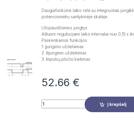
Daugiafunkcinė laiko relė su integruotais jungikli
potenciometru santykinėje skalėje.
Užspaudžiamos jungtys
Aštuoni reguliuojami laiko intervalai nuo 0,15 s iki
Pasirenkamos funkcijos
1. Įjungimo uždelsimas
2. Išjungimo uždelsimas
3. Impulsų pločio keitimas
52.66
€
Quantity
Į krepšelį