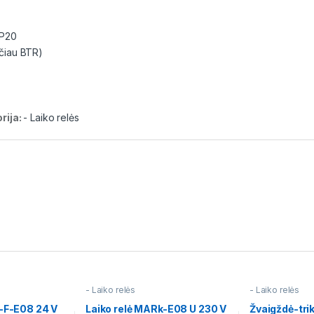
IP20
čiau BTR)
rija:
- Laiko relės
- Laiko relės
- Laiko relės
k-F-E08 24 V
Laiko relė MARk-E08 U 230 V
Žvaigždė-tri