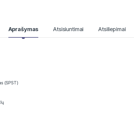
Aprašymas
Atsisiuntimai
Atsiliepimai
tas (SPST)
lų