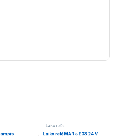
- Laiko relės
kampis
Laiko relė MARk-E08 24 V