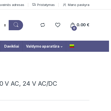
uveinės adresas
Pristatymas
Mano paskyra
0.00
€
0
Davikliai
Valdymo aparatūra
0 V AC, 24 V AC/DC