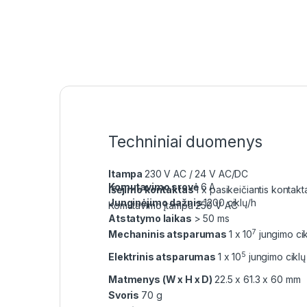
Techniniai duomenys
Itampa
230 V AC / 24 V AC/DC
Komutavimo srovė
6 A
Išėjimo kontaktas
1 x pasikeičiantis kontak
Junginėjimo dažnis
1200 ciklų/h
Komutavimo įtampa 250 V AC
Atstatymo laikas
> 50 ms
7
Mechaninis atsparumas
1 x 10
jungimo cik
5
Elektrinis atsparumas
1 x 10
jungimo ciklų
Matmenys (W x H x D)
22.5 x 61.3 x 60 mm
Svoris
70 g