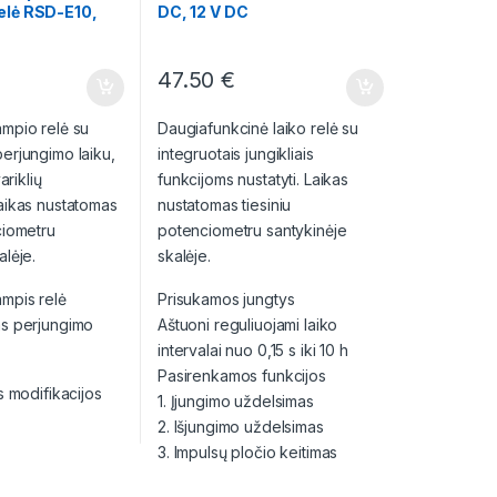
elė RSD-E10,
DC, 12 V DC
5-30 s
47.50
€
ampio relė su
Daugiafunkcinė laiko relė su
erjungimo laiku,
integruotais jungikliais
ariklių
funkcijoms nustatyti. Laikas
Laikas nustatomas
nustatomas tiesiniu
ciometru
potenciometru santykinėje
alėje.
skalėje.
ampis relė
Prisukamos jungtys
ms perjungimo
Aštuoni reguliuojami laiko
intervalai nuo 0,15 s iki 10 h
Pasirenkamos funkcijos
s modifikacijos
1. Įjungimo uždelsimas
2. Išjungimo uždelsimas
3. Impulsų pločio keitimas