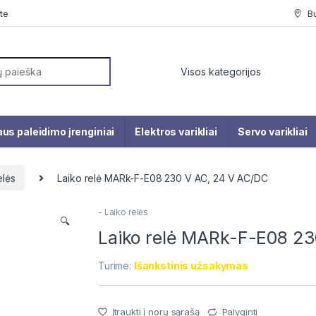
te
B
or:
us paleidimo įrenginiai
Elektros varikliai
Servo varikliai
elės
Laiko relė MARk-F-E08 230 V AC, 24 V AC/DC
- Laiko relės
🔍
Laiko relė MARk-F-E08 23
Turime:
Išankstinis užsakymas
Įtraukti į norų sąrašą
Palyginti