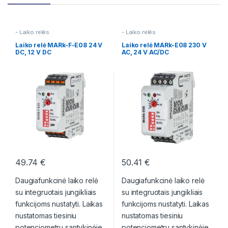
- Laiko relės
- Laiko relės
Laiko relė MARk-F-E08 24 V
Laiko relė MARk-E08 230 V
DC, 12 V DC
AC, 24 V AC/DC
49.74
€
50.41
€
Daugiafunkcinė laiko relė
Daugiafunkcinė laiko relė
su integruotais jungikliais
su integruotais jungikliais
funkcijoms nustatyti. Laikas
funkcijoms nustatyti. Laikas
nustatomas tiesiniu
nustatomas tiesiniu
potenciometru santykinėje
potenciometru santykinėje