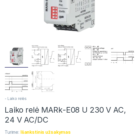
- Laiko relės
Laiko relė MARk-E08 U 230 V AC,
24 V AC/DC
Turime:
Išankstinis užsakymas