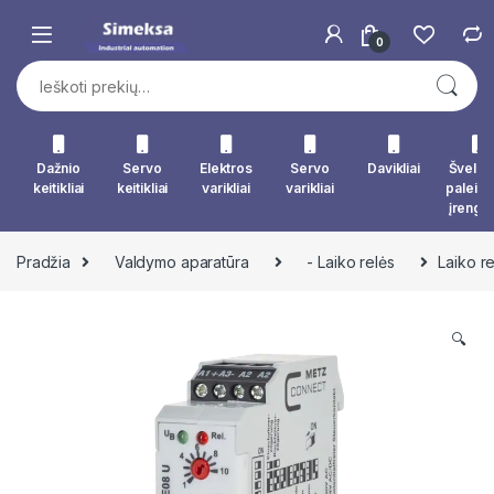
Skip to navigation
Skip to content
0
Ieškoti:
Dažnio
Servo
Elektros
Servo
Davikliai
Švelna
keitikliai
keitikliai
varikliai
varikliai
paleid
įrengin
Pradžia
Valdymo aparatūra
- Laiko relės
Laiko r
🔍