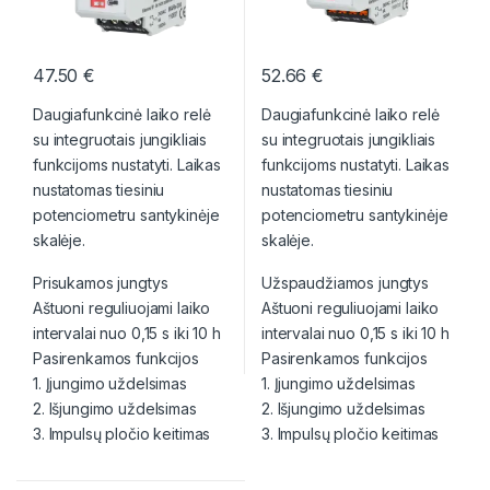
47.50
€
52.66
€
Daugiafunkcinė laiko relė
Daugiafunkcinė laiko relė
su integruotais jungikliais
su integruotais jungikliais
funkcijoms nustatyti. Laikas
funkcijoms nustatyti. Laikas
nustatomas tiesiniu
nustatomas tiesiniu
potenciometru santykinėje
potenciometru santykinėje
skalėje.
skalėje.
Prisukamos jungtys
Užspaudžiamos jungtys
Aštuoni reguliuojami laiko
Aštuoni reguliuojami laiko
intervalai nuo 0,15 s iki 10 h
intervalai nuo 0,15 s iki 10 h
Pasirenkamos funkcijos
Pasirenkamos funkcijos
1. Įjungimo uždelsimas
1. Įjungimo uždelsimas
2. Išjungimo uždelsimas
2. Išjungimo uždelsimas
3. Impulsų pločio keitimas
3. Impulsų pločio keitimas