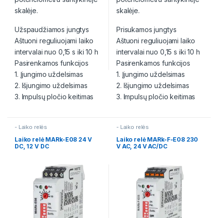
skalėje.
skalėje.
Užspaudžiamos jungtys
Prisukamos jungtys
Aštuoni reguliuojami laiko
Aštuoni reguliuojami laiko
intervalai nuo 0,15 s iki 10 h
intervalai nuo 0,15 s iki 10 h
Pasirenkamos funkcijos
Pasirenkamos funkcijos
1. Įjungimo uždelsimas
1. Įjungimo uždelsimas
2. Išjungimo uždelsimas
2. Išjungimo uždelsimas
3. Impulsų pločio keitimas
3. Impulsų pločio keitimas
- Laiko relės
- Laiko relės
Laiko relė MARk-E08 24 V
Laiko relė MARk-F-E08 230
DC, 12 V DC
V AC, 24 V AC/DC