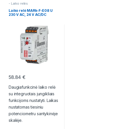
- Laiko relės
Laiko relė MARk-F-E08 U
230 V AC, 24 V AC/DC
58.84
€
Daugiafunkcinė laiko relė
su integruotais jungikliais
funkcijoms nustatyti. Laikas
nustatomas tiesiniu
potenciometru santykinėje
skalėje.