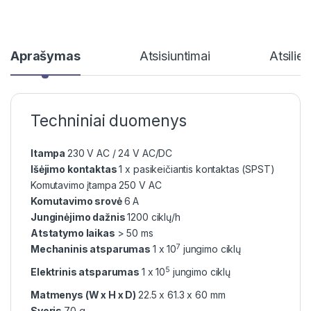
Aprašymas
Atsisiuntimai
Atsilie
Techniniai duomenys
Itampa
230 V AC / 24 V AC/DC
Išėjimo kontaktas
1 x pasikeičiantis kontaktas (SPST)
Komutavimo įtampa 250 V AC
Komutavimo srovė
6 A
Junginėjimo dažnis
1200 ciklų/h
Atstatymo laikas
> 50 ms
7
Mechaninis atsparumas
1 x 10
jungimo ciklų
5
Elektrinis atsparumas
1 x 10
jungimo ciklų
Matmenys (W x H x D)
22.5 x 61.3 x 60 mm
Svoris
70 g