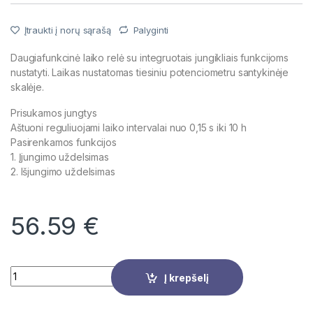
Įtraukti į norų sąrašą
Palyginti
Daugiafunkcinė laiko relė su integruotais jungikliais funkcijoms
nustatyti. Laikas nustatomas tiesiniu potenciometru santykinėje
skalėje.
Prisukamos jungtys
Aštuoni reguliuojami laiko intervalai nuo 0,15 s iki 10 h
Pasirenkamos funkcijos
1. Įjungimo uždelsimas
2. Išjungimo uždelsimas
56.59
€
Quantity
Į krepšelį